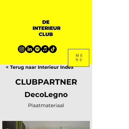
ME
NU
< Terug naar Interieur Index
CLUBPARTNER
DecoLegno
Plaatmateriaal