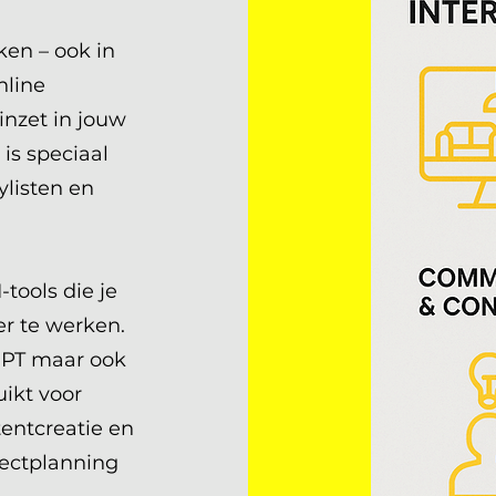
en – ook in
nline
inzet in jouw
is speciaal
ylisten en
tools die je
er te werken.
GPT maar ook
uikt voor
tentcreatie en
jectplanning