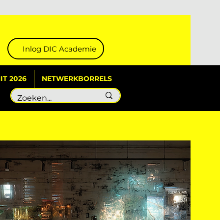
Inlog DIC Academie
T 2026
NETWERKBORRELS