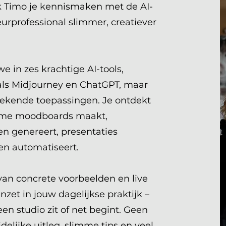
k Timo je kennismaken met de AI-
eurprofessional slimmer, creatiever
 in zes krachtige AI-tools,
s Midjourney en ChatGPT, maar
ekende toepassingen. Je ontdekt
 time moodboards maakt,
en genereert, presentaties
en automatiseert.
an concrete voorbeelden en live
nzet in jouw dagelijkse praktijk –
 een studio zit of net begint. Geen
elijke uitleg, slimme tips en veel