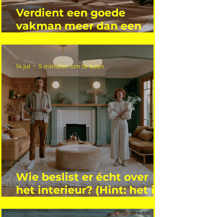
Verdient een goede
vakman meer dan een
gemiddelde academicus?
14 jul
5 minuten om te lezen
Wie beslist er écht over
het interieur? (Hint: het is
niet wie je denkt)