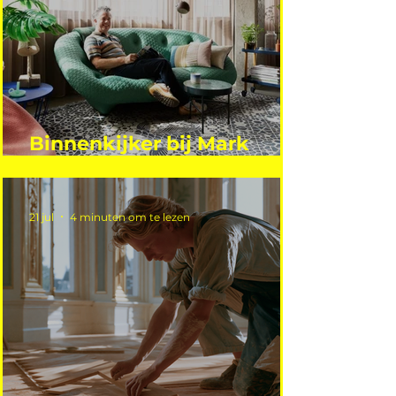
Binnenkijker bij Mark
Mutsaers
21 jul
4 minuten om te lezen