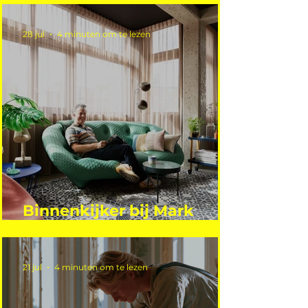
28 jul
4 minuten om te lezen
Binnenkijker bij Mark
Mutsaers
21 jul
4 minuten om te lezen