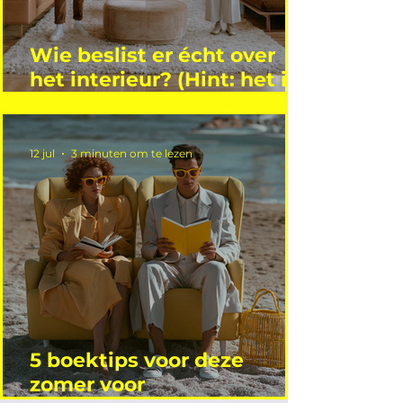
Wie beslist er écht over
het interieur? (Hint: het is
niet wie je denkt)
12 jul
3 minuten om te lezen
5 boektips voor deze
zomer voor