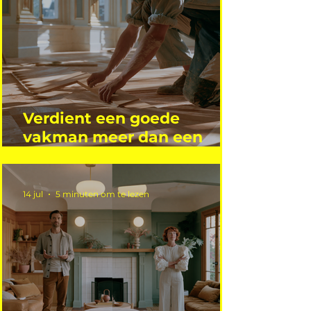
Verdient een goede
vakman meer dan een
gemiddelde academicus?
14 jul
5 minuten om te lezen