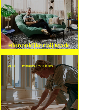
Binnenkijker bij Mark
Mutsaers
21 jul
4 minuten om te lezen