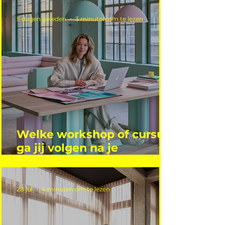
5 dagen geleden
3 minuten om te lezen
Welke workshop of cursus
ga jij volgen na je
vakantie?
28 jul
4 minuten om te lezen