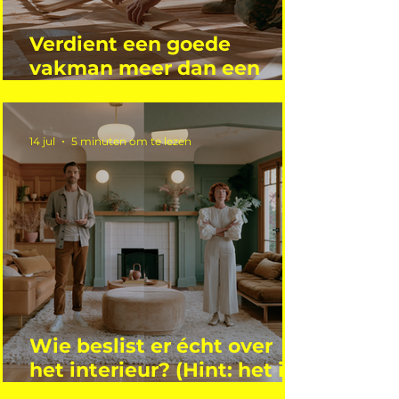
Verdient een goede
vakman meer dan een
gemiddelde academicus?
14 jul
5 minuten om te lezen
Wie beslist er écht over
het interieur? (Hint: het is
niet wie je denkt)