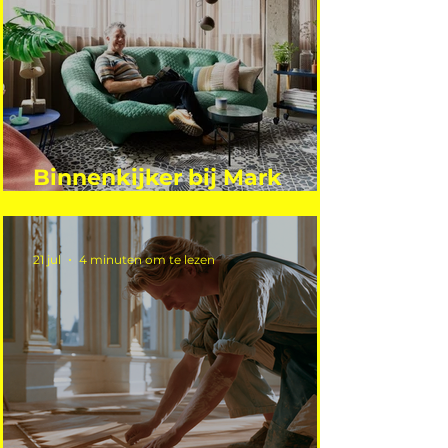
Binnenkijker bij Mark
Mutsaers
21 jul
4 minuten om te lezen