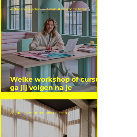
4 dagen geleden
3 minuten om te lezen
Welke workshop of cursus
ga jij volgen na je
vakantie?
28 jul
4 minuten om te lezen