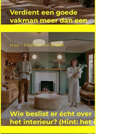
Verdient een goede
vakman meer dan een
gemiddelde academicus?
14 jul
5 minuten om te lezen
Wie beslist er écht over
het interieur? (Hint: het is
niet wie je denkt)