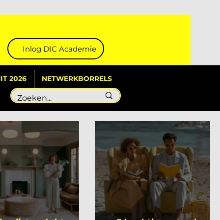
Inlog DIC Academie
T 2026
NETWERKBORRELS