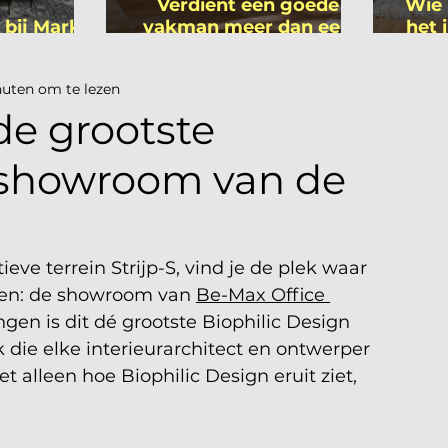
Verdient een goede
Wie 
 bij Mark
vakman meer dan een
het 
ers
gemiddelde
is
academicus?
uten om te lezen
de grootste
 showroom van de
eve terrein Strijp-S, vind je de plek waar 
ten: de showroom van 
Be-Max Office 
ngen is dit dé grootste Biophilic Design 
ie elke interieurarchitect en ontwerper 
 alleen hoe Biophilic Design eruit ziet, 