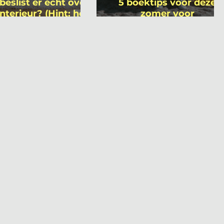
beslist er écht over
5 boektips voor deze
interieur? (Hint: het
zomer voor
 niet wie je denkt)
interieurprofessionals