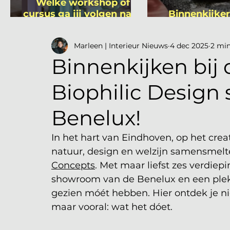
Welke workshop of
cursus ga jij volgen na je
Binnenkijker
vakantie?
Mutsa
Marleen | Interieur Nieuws
4 dec 2025
2 min
Binnenkijken bij 
Biophilic Design
Benelux!
In het hart van Eindhoven, op het creati
natuur, design en welzijn samensmel
Concepts
. Met maar liefst zes verdiepi
showroom van de Benelux en een plek d
gezien móét hebben. Hier ontdek je niet
maar vooral: wat het dóet.