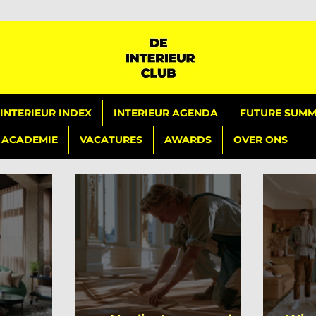
INTERIEUR INDEX
INTERIEUR AGENDA
FUTURE SUMMI
ACADEMIE
VACATURES
AWARDS
OVER ONS