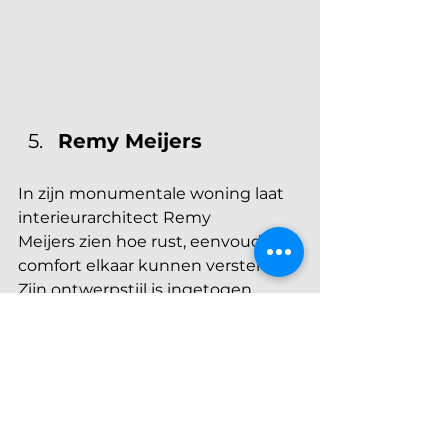
Remy Meijers
In zijn monumentale woning laat 
interieurarchitect Remy 
Meijers zien hoe rust, eenvoud en 
comfort elkaar kunnen versterken. 
Zijn ontwerpstijl is ingetogen, 
maar verfijnd: door het gebruik 
van natuurlijke materialen, strakke 
lijnen en subtiele contrasten 
ontstaat een interieur dat 
tegelijkertijd warm en 
evenwichtig aanvoelt.