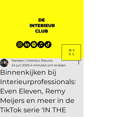
ME
NU
Marleen | Interieur Nieuws
24 jun 2025
4 minuten om te lezen
Binnenkijken bij
Interieurprofessionals:
Even Eleven, Remy
Meijers en meer in de
TikTok serie 'IN THE