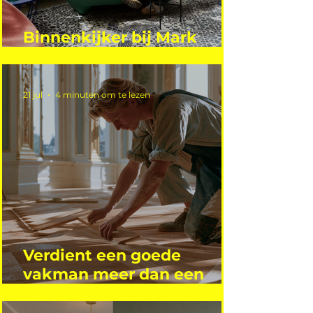
Binnenkijker bij Mark
Mutsaers
21 jul
4 minuten om te lezen
Verdient een goede
vakman meer dan een
gemiddelde academicus?