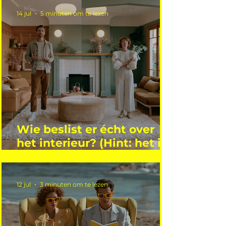
14 jul
5 minuten om te lezen
Wie beslist er écht over
het interieur? (Hint: het is
niet wie je denkt)
12 jul
3 minuten om te lezen