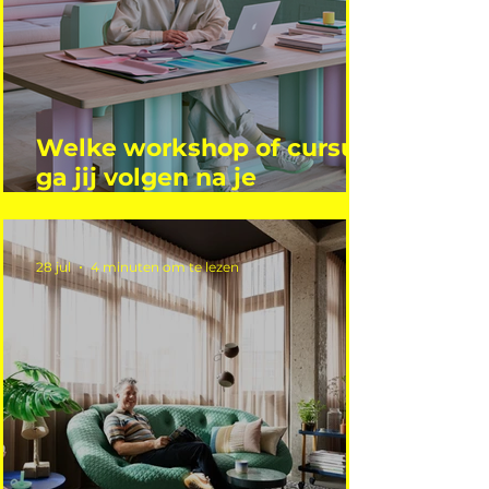
Welke workshop of cursus
ga jij volgen na je
vakantie?
28 jul
4 minuten om te lezen