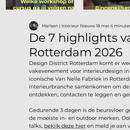
Welke workshop of
cursus ga jij volgen na je
Binnenkijker
vakantie?
Mutsa
Marleen | Interieur Nieuws
18 mei
4 minute
De 7 highlights v
Rotterdam 2026
Design District Rotterdam komt er wee
vakevenement voor interieurdesign in 
iconische Van Nelle Fabriek in Rotterd
interieurbranche samenkomen om de la
ontdekken, contacten te leggen en geï
Gedurende 3 dagen is de beursvloer g
de mooiste in- en outdoor merken. Oo
talks, 
bekijk deze hier
 en meld je aan v