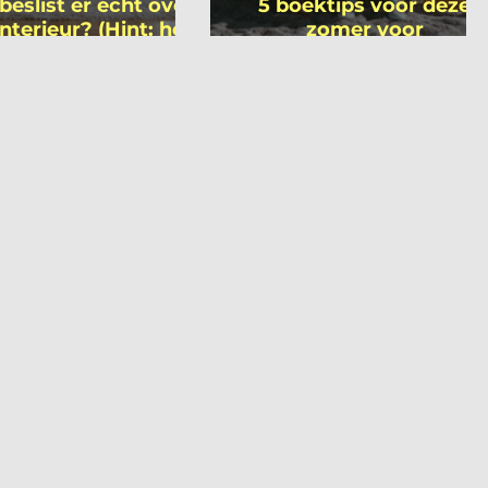
beslist er écht over
5 boektips voor deze
interieur? (Hint: het
zomer voor
 niet wie je denkt)
interieurprofessionals