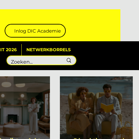
Inlog DIC Academie
T 2026
NETWERKBORRELS