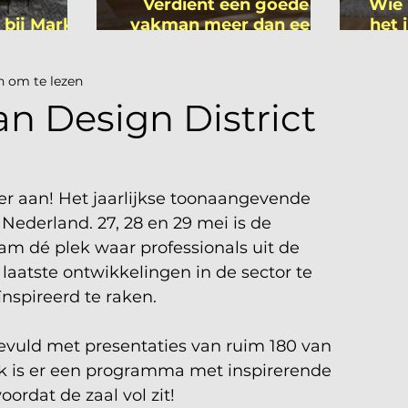
Verdient een goede
Wie 
 bij Mark
vakman meer dan een
het 
ers
gemiddelde
is
academicus?
n om te lezen
an Design District
r aan! Het jaarlijkse toonaangevende 
Nederland. 27, 28 en 29 mei is de 
am dé plek waar professionals uit de 
atste ontwikkelingen in de sector te 
nspireerd te raken. 
evuld met presentaties van ruim 180 van 
k is er een programma met inspirerende 
oordat de zaal vol zit!