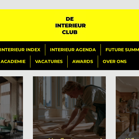
INTERIEUR INDEX
INTERIEUR AGENDA
FUTURE SUMMI
ACADEMIE
VACATURES
AWARDS
OVER ONS