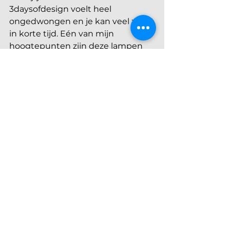
3daysofdesign voelt heel 
ongedwongen en je kan veel zien 
in korte tijd. Eén van mijn 
hoogtepunten zijn deze lampen 
van A-N-D. Ik kwam ze ook al 
tegen bij Alcova tijdens Milaan 
Design Week en nu ook bij de 
showroom van NORR11.
2. Waarom was dit jouw 
hoogtepunt?  
Door de hele showroom van 
NORR11 stonden en hingen de 
lampen van A-N-D. De lamp 
bestaat uit drie tot vijf verticaal 
gestapelde onderdelen van 
machinaal geblazen glazen 
cilinders met een gepolijste, ronde 