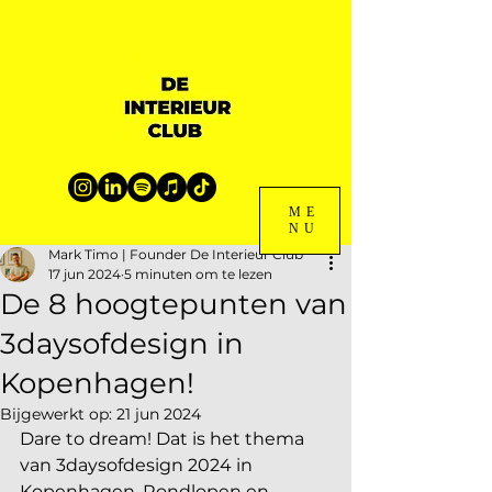
ME
NU
Mark Timo | Founder De Interieur Club
17 jun 2024
5 minuten om te lezen
De 8 hoogtepunten van
3daysofdesign in
Kopenhagen!
Bijgewerkt op:
21 jun 2024
Dare to dream! Dat is het thema 
van 3daysofdesign 2024 in 
Kopenhagen. Rondlopen en 