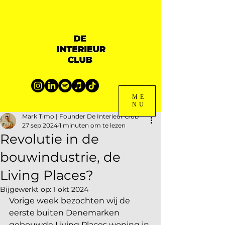
ME
NU
Mark Timo | Founder De Interieur Club
27 sep 2024
1 minuten om te lezen
Revolutie in de
bouwindustrie, de
Living Places?
Bijgewerkt op:
1 okt 2024
Vorige week bezochten wij de 
eerste buiten Denemarken 
gebouwde Living Places woning in 