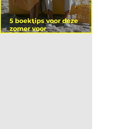
5 boektips voor deze
zomer voor
interieurprofessionals