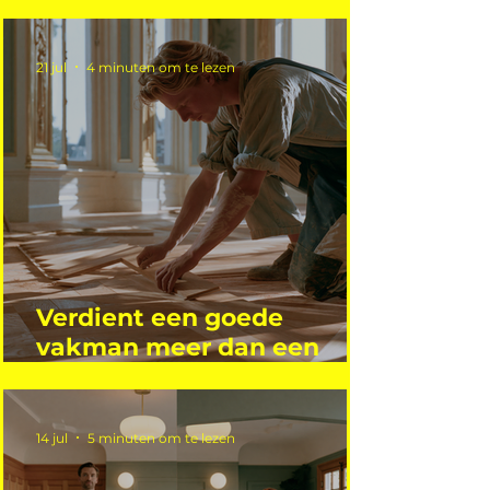
Mutsaers
21 jul
4 minuten om te lezen
Verdient een goede
vakman meer dan een
gemiddelde academicus?
14 jul
5 minuten om te lezen