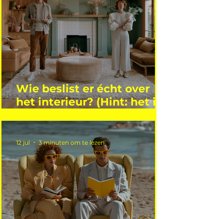
Wie beslist er écht over
het interieur? (Hint: het is
niet wie je denkt)
12 jul
3 minuten om te lezen