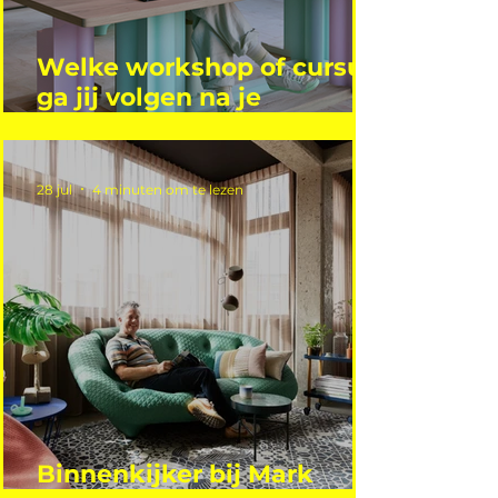
Welke workshop of cursus
ga jij volgen na je
vakantie?
28 jul
4 minuten om te lezen
Binnenkijker bij Mark