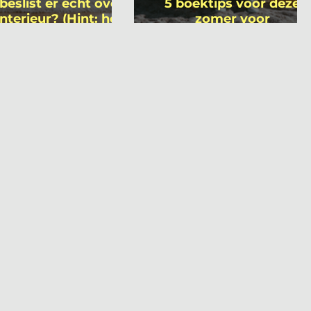
beslist er écht over
5 boektips voor deze
interieur? (Hint: het
zomer voor
 niet wie je denkt)
interieurprofessionals