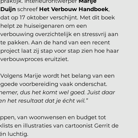
praktijk. Interieurontwerper 
Marije 
Duijn
 schreef 
Het Verbouw Handboek
, 
dat op 17 oktober verschijnt. Met dit boek 
helpt ze huiseigenaren om een 
verbouwing overzichtelijk en stressvrij aan 
te pakken. Aan de hand van een recent 
project laat zij stap voor stap zien hoe haar 
verbouwproces eruitziet.
Volgens Marije wordt het belang van een 
goede voorbereiding vaak onderschat. 
emer, dus het komt wel goed. Juist daar 
n het resultaat dat je écht wil.”
tappen, van woonwensen en budget tot 
sts en illustraties van cartoonist Gerrit de 
n luchtig.