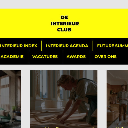
INTERIEUR INDEX
INTERIEUR AGENDA
FUTURE SUMMI
ACADEMIE
VACATURES
AWARDS
OVER ONS