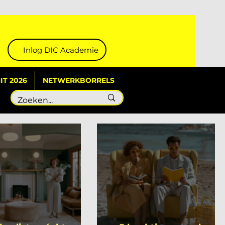
Inlog DIC Academie
T 2026
NETWERKBORRELS