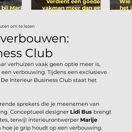
Verdient een goede
Wie 
 bij Mark
vakman meer dan een
het 
ers
gemiddelde
is
academicus?
uten om te lezen
 verbouwen:
ness Club
ar verhuizen vaak geen optie meer is, 
 een verbouwing. Tijdens een exclusieve 
 De Interieur Business Club staat het 
rende sprekers die je meenemen van 
ring. Conceptueel designer 
Lidi Bus
 brengt 
es, terwijl interieurontwerper 
Marije 
en hoe je grip houdt op een verbouwing.