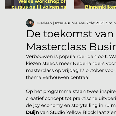
Welke workshop of
cursus ga jij volgen na je
Binnenkijker
vakantie?
Mutsa
Marleen | Interieur Nieuws
3 okt 2025
3 min
De toekomst van
Masterclass Busi
Verbouwen is populairder dan ooit. Wa
kiezen steeds meer Nederlanders voor
masterclass op vrijdag 17 oktober voor
thema verbouwen centraal. 
Op het programma staan twee inspire
creatief concept tot praktische uitvoe
de joy economy en storytelling in ruimt
Duijn
 van Studio Yellow Block laat zi