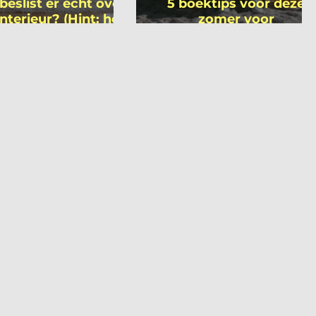
beslist er écht over
5 boektips voor deze
interieur? (Hint: het
zomer voor
 niet wie je denkt)
interieurprofessionals