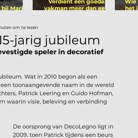
Verdient een goede
Wie 
 bij Mark
vakman meer dan een
het 
ers
gemiddelde
is
academicus?
nuten om te lezen
5-jarig jubileum
estigde speler in decoratief 
jubileum. Wat in 2010 begon als een 
t een toonaangevende naam in de wereld 
chters, Patrick Leering en Guido Hofman, 
 waarin visie, beleving en verbinding 
De oorsprong van DecoLegno ligt in 
2009, toen Patrick tijdens een beurs 