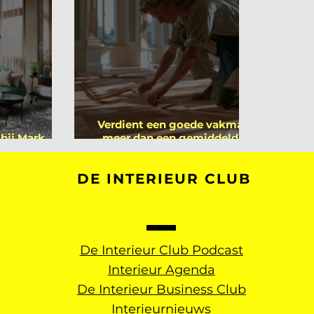
Verdient een goede vakman
 bij Mark
meer dan een gemiddelde
rs
academicus?
DE INTERIEUR CLUB
De Interieur Club Podcast
Interieur Agenda
De Interieur Business Club
Interieurnieuws