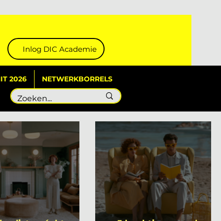
Inlog DIC Academie
T 2026
NETWERKBORRELS