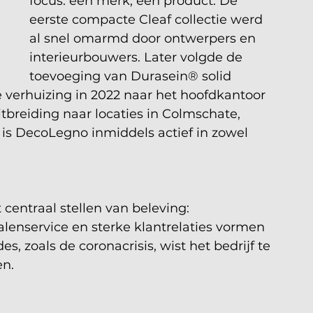
focus: één merk, één product. De 
eerste compacte Cleaf collectie werd 
al snel omarmd door ontwerpers en 
interieurbouwers. Later volgde de 
toevoeging van Durasein® solid 
e verhuizing in 2022 naar het hoofdkantoor 
breiding naar locaties in Colmschate,
is DecoLegno inmiddels actief in zowel 
centraal stellen van beleving: 
lenservice en sterke klantrelaties vormen 
s, zoals de coronacrisis, wist het bedrijf te 
en.