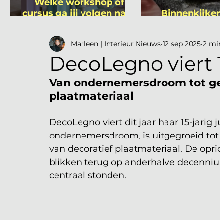
Welke workshop of
cursus ga jij volgen na je
Binnenkijker
vakantie?
Mutsa
Marleen | Interieur Nieuws
12 sep 2025
2 mi
DecoLegno viert 1
Van ondernemersdroom tot gev
plaatmateriaal
DecoLegno viert dit jaar haar 15-jarig 
ondernemersdroom, is uitgegroeid to
van decoratief plaatmateriaal. De opri
blikken terug op anderhalve decennium
centraal stonden.