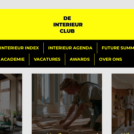
INTERIEUR INDEX
INTERIEUR AGENDA
FUTURE SUMMI
ACADEMIE
VACATURES
AWARDS
OVER ONS