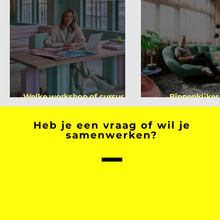
Welke workshop of cursus ga
Binnenkijker
jij volgen na je vakantie?
Mutsae
Heb je een vraag of wil je
samenwerken?