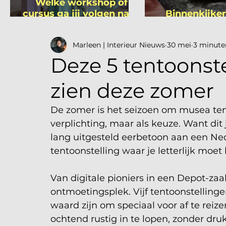
Welke workshop of
cursus ga jij volgen na je
Binnenkijker
vakantie?
Mutsa
Marleen | Interieur Nieuws
30 mei
3 minute
Deze 5 tentoonst
zien deze zomer
De zomer is het seizoen om musea tent
verplichting, maar als keuze. Want dit 
lang uitgesteld eerbetoon aan een Ne
tentoonstelling waar je letterlijk moe
Van digitale pioniers in een Depot-za
ontmoetingsplek. Vijf tentoonstellinge
waard zijn om speciaal voor af te re
ochtend rustig in te lopen, zonder druk