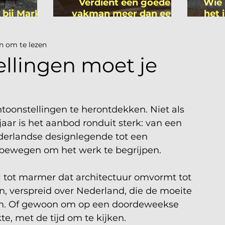
Verdient een goede
Wie 
 bij Mark
vakman meer dan een
het 
ers
gemiddelde
is
academicus?
n om te lezen
ellingen moet je
oonstellingen te herontdekken. Niet als 
jaar is het aanbod ronduit sterk: van een 
derlandse designlegende tot een 
t bewegen om het werk te begrijpen. 
al tot marmer dat architectuur omvormt tot 
n, verspreid over Nederland, die de moeite 
izen. Of gewoon om op een doordeweekse 
te, met de tijd om te kijken.