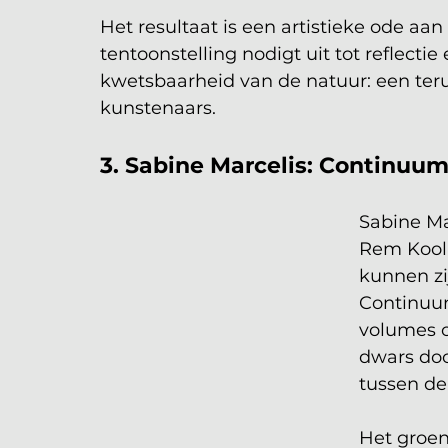
Het resultaat is een artistieke ode aa
tentoonstelling nodigt uit tot reflect
kwetsbaarheid van de natuur: een ter
kunstenaars.
3. Sabine Marcelis: Continuu
Sabine Ma
Rem Koolh
kunnen zi
Continuum
volumes o
dwars doo
tussen d
Het groe