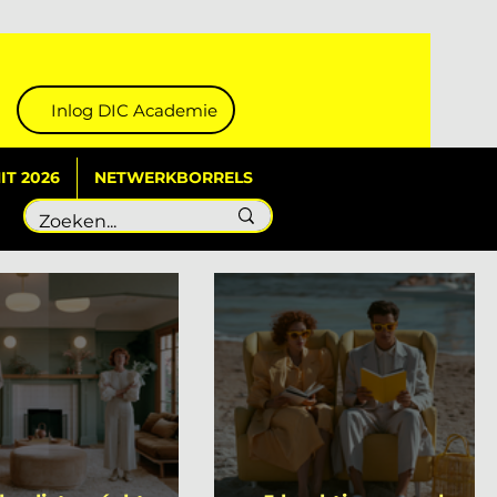
Inlog DIC Academie
T 2026
NETWERKBORRELS