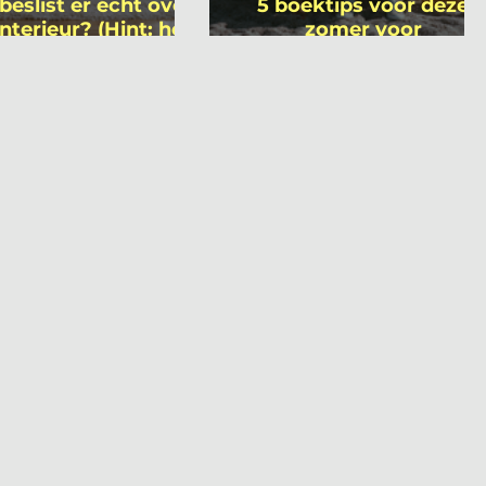
beslist er écht over
5 boektips voor deze
interieur? (Hint: het
zomer voor
 niet wie je denkt)
interieurprofessionals