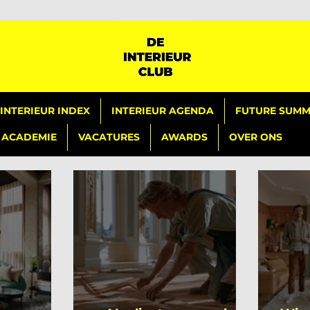
INTERIEUR INDEX
INTERIEUR AGENDA
FUTURE SUMMI
ACADEMIE
VACATURES
AWARDS
OVER ONS