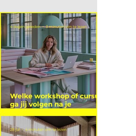
4 dagen geleden
3 minuten om te lezen
Welke workshop of cursus
ga jij volgen na je
vakantie?
28 jul
4 minuten om te lezen