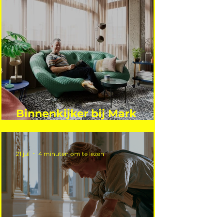
Binnenkijker bij Mark
Mutsaers
21 jul
4 minuten om te lezen