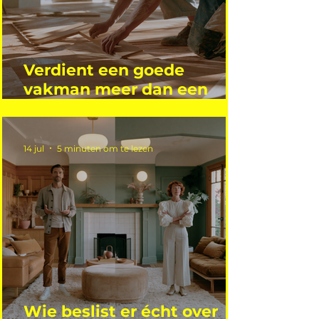
Verdient een goede
vakman meer dan een
gemiddelde academicus?
14 jul
5 minuten om te lezen
Wie beslist er écht over