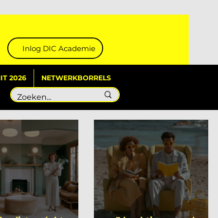
Inlog DIC Academie
T 2026
NETWERKBORRELS