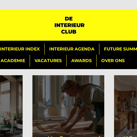
INTERIEUR INDEX
INTERIEUR AGENDA
FUTURE SUMMI
ACADEMIE
VACATURES
AWARDS
OVER ONS