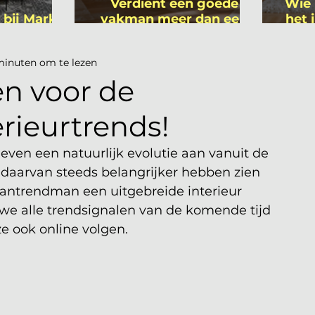
Verdient een goede
Wie 
 bij Mark
vakman meer dan een
het 
ers
gemiddelde
is
academicus?
minuten om te lezen
en voor de
rieurtrends!
even een natuurlijk evolutie aan vanuit de 
 daarvan steeds belangrijker hebben zien 
 jantrendman een uitgebreide interieur 
we alle trendsignalen van de komende tijd 
ze ook online volgen.