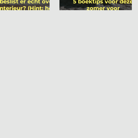
beslist er écht over
5 boektips voor deze
interieur? (Hint: het
zomer voor
 niet wie je denkt)
interieurprofessionals