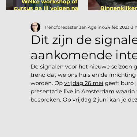
Welke workshop of
cursus ga jij volgen na je
Binnenkijker
vakantie?
Mutsa
Trendforecaster Jan Agelink
24 feb 2023
3 
Dit zijn de signal
aankomende inte
De signalen voor het nieuwe seizoen g
trend dat we ons huis en de inrichting
worden. Op 
vrijdag 26 mei
 geeft buro
presentatie live in Amsterdam waarin 
bespreken. Op 
vrijdag 2 juni
 kan je de