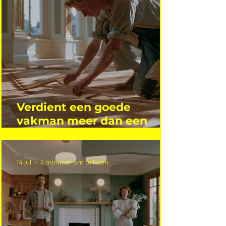
Verdient een goede
vakman meer dan een
gemiddelde academicus?
14 jul
5 minuten om te lezen