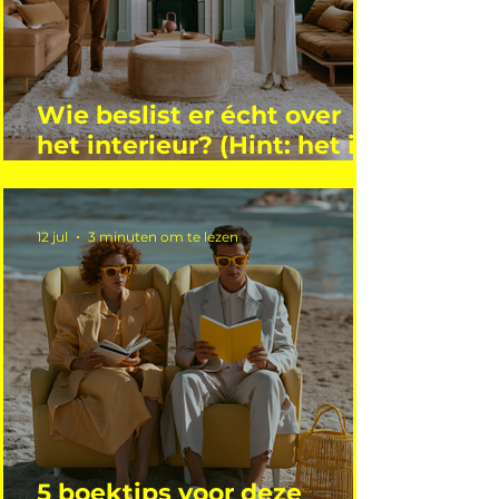
Wie beslist er écht over
het interieur? (Hint: het is
niet wie je denkt)
12 jul
3 minuten om te lezen
5 boektips voor deze