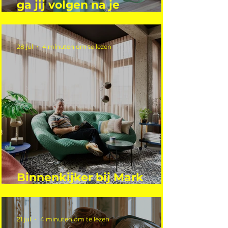
ga jij volgen na je
vakantie?
28 jul
4 minuten om te lezen
Binnenkijker bij Mark
Mutsaers
21 jul
4 minuten om te lezen