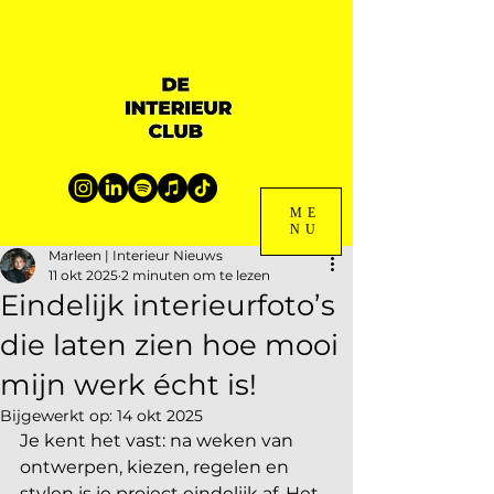
ME
NU
Marleen | Interieur Nieuws
11 okt 2025
2 minuten om te lezen
Eindelijk interieurfoto’s
die laten zien hoe mooi
mijn werk écht is!
Bijgewerkt op:
14 okt 2025
Je kent het vast: na weken van 
ontwerpen, kiezen, regelen en 
stylen is je project eindelijk af. Het 