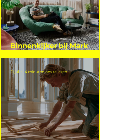
Binnenkijker bij Mark
Mutsaers
21 jul
4 minuten om te lezen