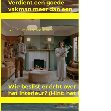
Verdient een goede
vakman meer dan een
gemiddelde academicus?
14 jul
5 minuten om te lezen
Wie beslist er écht over
het interieur? (Hint: het is
niet wie je denkt)