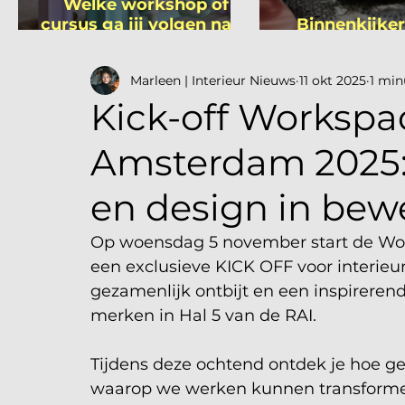
Welke workshop of
cursus ga jij volgen na je
Binnenkijker
vakantie?
Mutsa
Marleen | Interieur Nieuws
11 okt 2025
1 min
Kick-off Worksp
Amsterdam 2025: O
en design in bew
Op woensdag 5 november start de W
een exclusieve KICK OFF voor interieu
gezamenlijk ontbijt en een inspirere
merken in Hal 5 van de RAI.
Tijdens deze ochtend ontdek je hoe gel
waarop we werken kunnen transforme