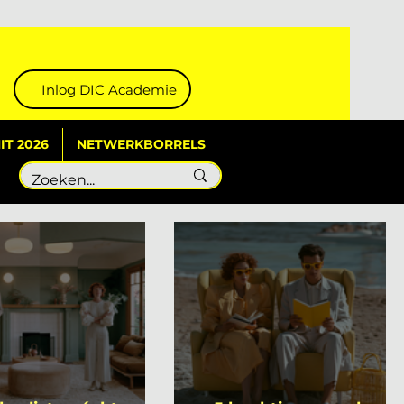
Inlog DIC Academie
T 2026
NETWERKBORRELS