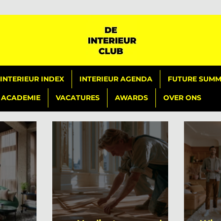
INTERIEUR INDEX
INTERIEUR AGENDA
FUTURE SUMMI
ACADEMIE
VACATURES
AWARDS
OVER ONS