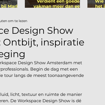
Verdient een goede
Wie 
 bij Mark
vakman meer dan een
het 
ers
gemiddelde
is
academicus?
uten om te lezen
ace Design Show
ntbijt, inspiratie
eging
orkspace Design Show Amsterdam met 
rprofessionals. Begin de dag met een 
nde tour langs de meest toonaangevende 
uid, licht, textuur en ruimte de manier 
ren. De Workspace Design Show is dé 