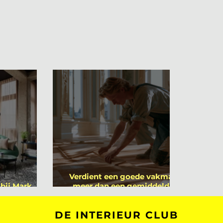
Verdient een goede vakman
 bij Mark
meer dan een gemiddelde
rs
academicus?
DE INTERIEUR CLUB