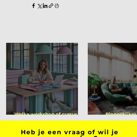
Welke workshop of cursus ga
Binnenkijker
jij volgen na je vakantie?
Mutsae
Heb je een vraag of wil je