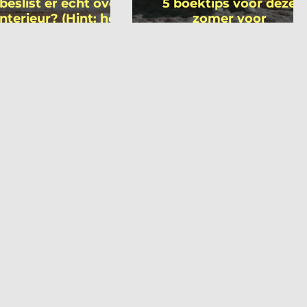
beslist er écht over
5 boektips voor deze
interieur? (Hint: het
zomer voor
 niet wie je denkt)
interieurprofessionals