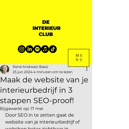
ME
NU
René Andreasi-Bassi
25 jun 2024
4 minuten om te lezen
Maak de website van je
interieurbedrijf in 3
stappen SEO-proof!
Bijgewerkt op:
17 mei
Door SEO in te zetten gaat de 
website van je interieurbedrijf of 
webshop beter zichtbaar in 