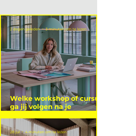
2 dagen geleden
3 minuten om te lezen
Welke workshop of cursus
ga jij volgen na je
vakantie?
28 jul
4 minuten om te lezen