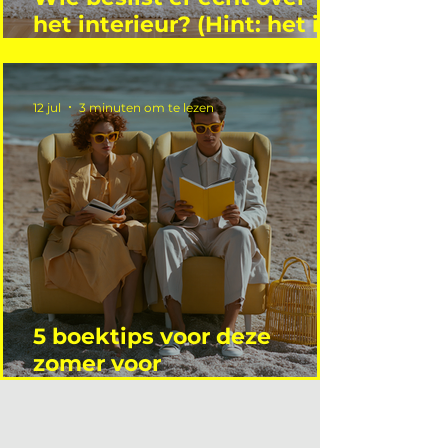
het interieur? (Hint: het is
niet wie je denkt)
12 jul
3 minuten om te lezen
5 boektips voor deze
zomer voor
interieurprofessionals