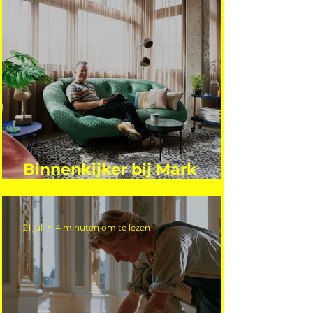
Binnenkijker bij Mark
Mutsaers
21 jul
4 minuten om te lezen