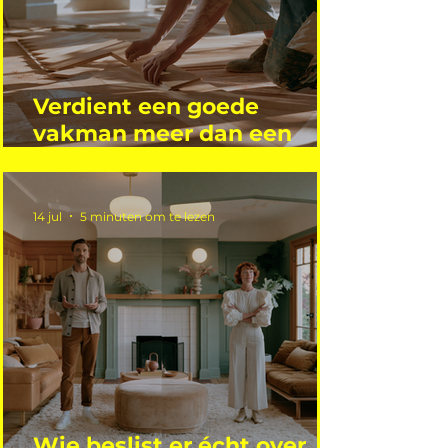
Verdient een goede
vakman meer dan een
gemiddelde academicus?
14 jul
5 minuten om te lezen
Wie beslist er écht over