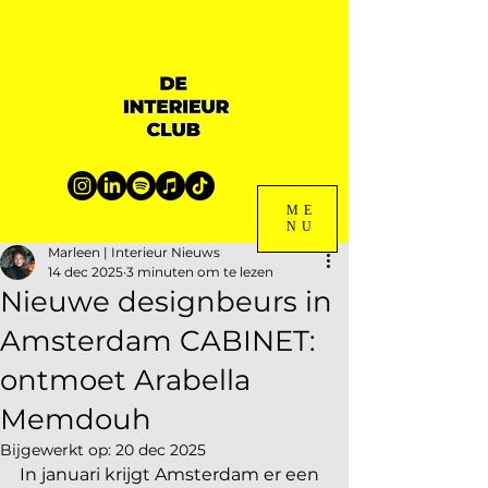
ME
NU
Marleen | Interieur Nieuws
14 dec 2025
3 minuten om te lezen
Nieuwe designbeurs in
Amsterdam CABINET:
ontmoet Arabella
Memdouh
Bijgewerkt op:
20 dec 2025
In januari krijgt Amsterdam er een 