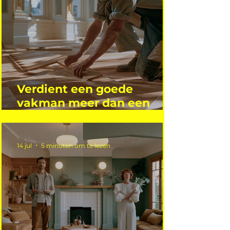
Verdient een goede
vakman meer dan een
gemiddelde academicus?
14 jul
5 minuten om te lezen