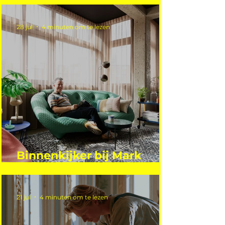
28 jul
4 minuten om te lezen
Binnenkijker bij Mark
Mutsaers
21 jul
4 minuten om te lezen