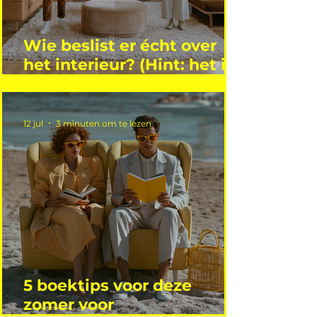
Wie beslist er écht over
het interieur? (Hint: het is
niet wie je denkt)
12 jul
3 minuten om te lezen
5 boektips voor deze
zomer voor