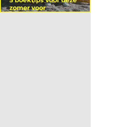
5 boektips voor deze
zomer voor
interieurprofessionals