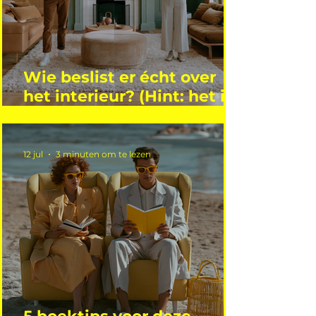
Wie beslist er écht over
het interieur? (Hint: het is
niet wie je denkt)
12 jul
3 minuten om te lezen