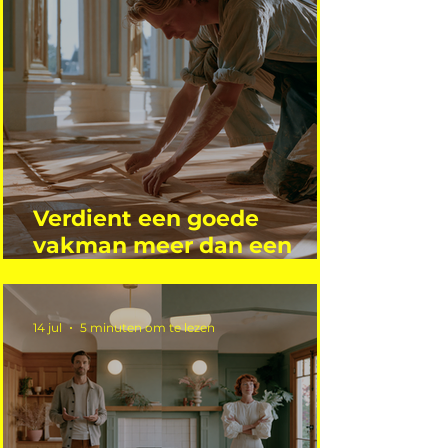
Verdient een goede
vakman meer dan een
gemiddelde academicus?
14 jul
5 minuten om te lezen