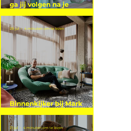
ga jij volgen na je
vakantie?
28 jul
4 minuten om te lezen
Binnenkijker bij Mark
Mutsaers
21 jul
4 minuten om te lezen