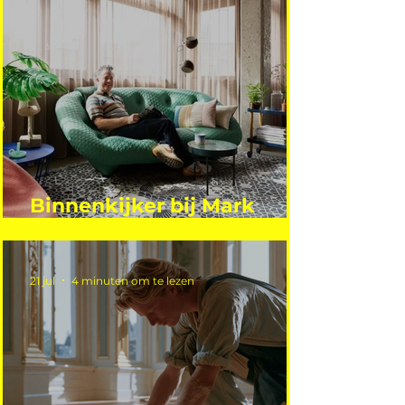
Binnenkijker bij Mark
Mutsaers
21 jul
4 minuten om te lezen