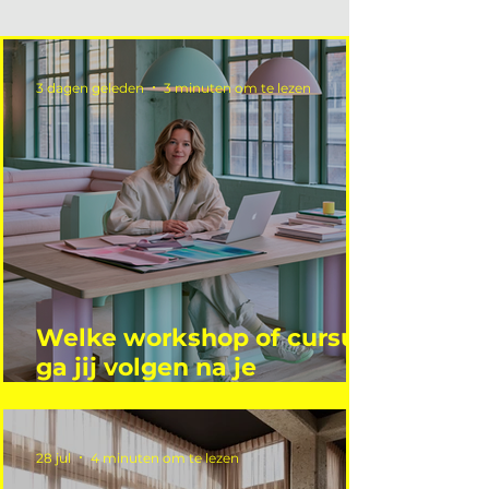
3 dagen geleden
3 minuten om te lezen
Welke workshop of cursus
ga jij volgen na je
vakantie?
28 jul
4 minuten om te lezen