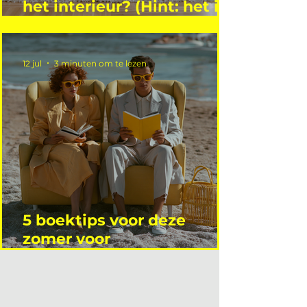
het interieur? (Hint: het is
niet wie je denkt)
12 jul
3 minuten om te lezen
5 boektips voor deze
zomer voor
interieurprofessionals