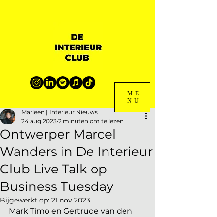
ME
NU
Marleen | Interieur Nieuws
24 aug 2023
2 minuten om te lezen
Ontwerper Marcel
Wanders in De Interieur
Club Live Talk op
Business Tuesday
Bijgewerkt op:
21 nov 2023
Mark Timo en Gertrude van den 