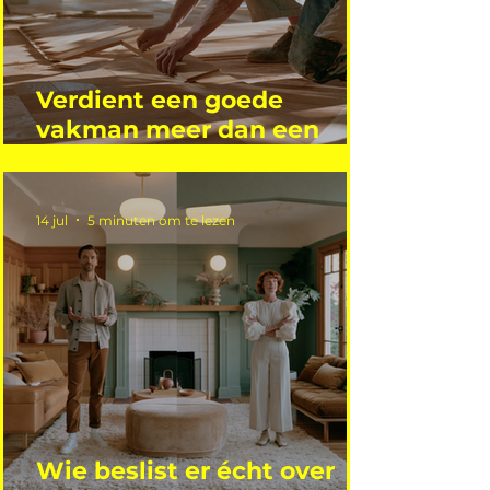
Verdient een goede
vakman meer dan een
gemiddelde academicus?
14 jul
5 minuten om te lezen
Wie beslist er écht over