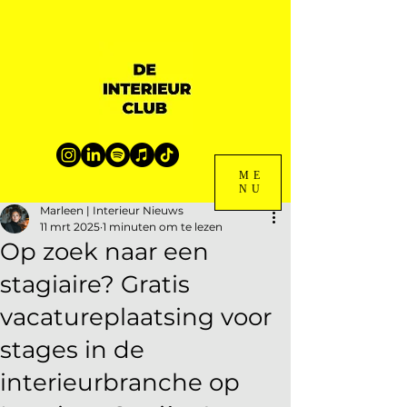
ME
NU
Marleen | Interieur Nieuws
11 mrt 2025
1 minuten om te lezen
Op zoek naar een
stagiaire? Gratis
vacatureplaatsing voor
stages in de
interieurbranche op