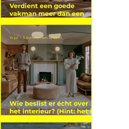
Verdient een goede
vakman meer dan een
gemiddelde academicus?
14 jul
5 minuten om te lezen
Wie beslist er écht over
het interieur? (Hint: het is
niet wie je denkt)