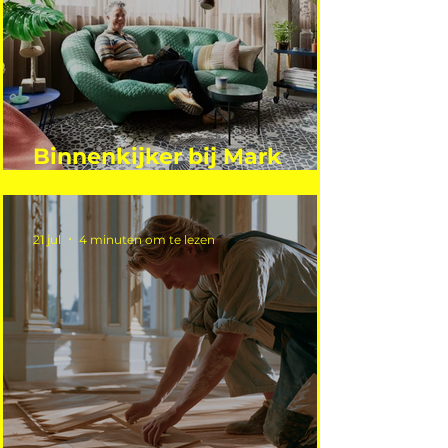
Binnenkijker bij Mark
Mutsaers
21 jul
4 minuten om te lezen