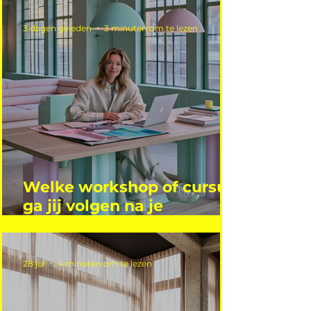
3 dagen geleden
3 minuten om te lezen
Welke workshop of cursus
ga jij volgen na je
vakantie?
28 jul
4 minuten om te lezen