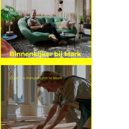
Binnenkijker bij Mark
Mutsaers
21 jul
4 minuten om te lezen