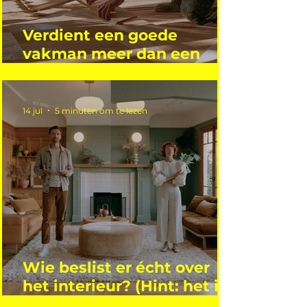
Verdient een goede
vakman meer dan een
gemiddelde academicus?
14 jul
5 minuten om te lezen
Wie beslist er écht over
het interieur? (Hint: het is
niet wie je denkt)