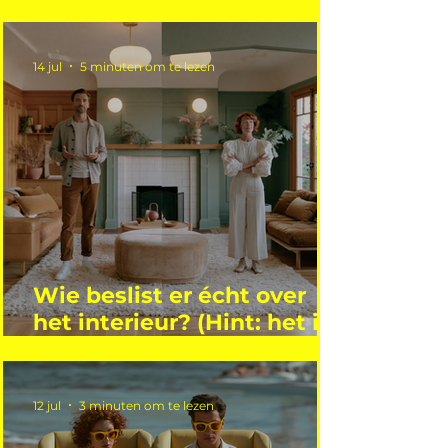
gemiddelde academicus?
14 jul
5 minuten om te lezen
Wie beslist er écht over
het interieur? (Hint: het is
niet wie je denkt)
12 jul
3 minuten om te lezen