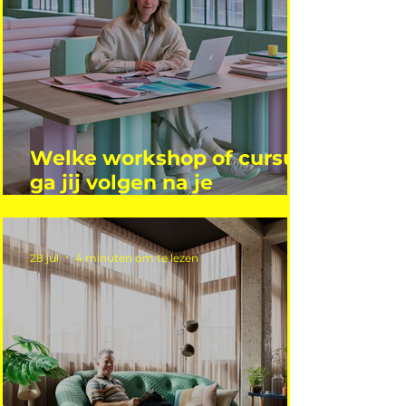
Welke workshop of cursus
ga jij volgen na je
vakantie?
28 jul
4 minuten om te lezen