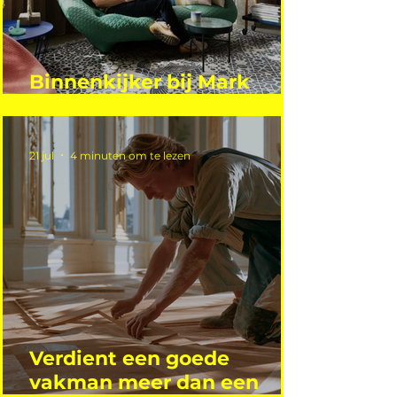
Binnenkijker bij Mark
Mutsaers
21 jul
4 minuten om te lezen
Verdient een goede
vakman meer dan een