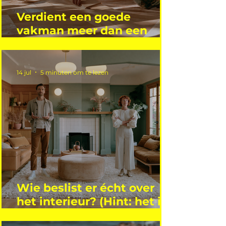
Verdient een goede
vakman meer dan een
gemiddelde academicus?
14 jul
5 minuten om te lezen
Wie beslist er écht over
het interieur? (Hint: het is
niet wie je denkt)