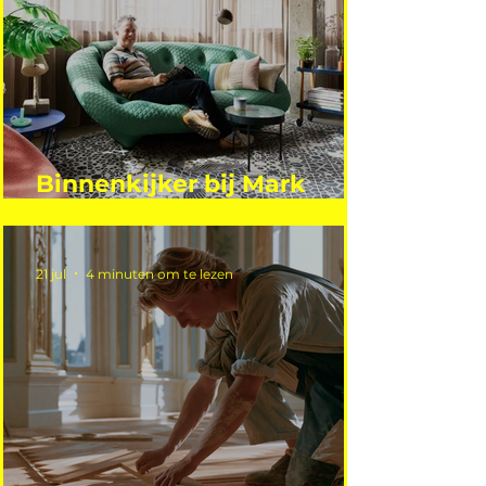
Binnenkijker bij Mark
Mutsaers
21 jul
4 minuten om te lezen