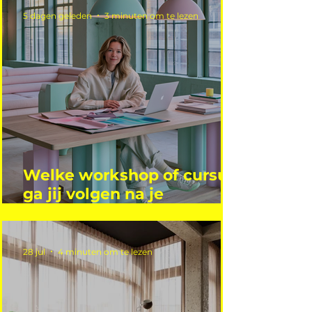
5 dagen geleden
3 minuten om te lezen
Welke workshop of cursus
ga jij volgen na je
vakantie?
28 jul
4 minuten om te lezen