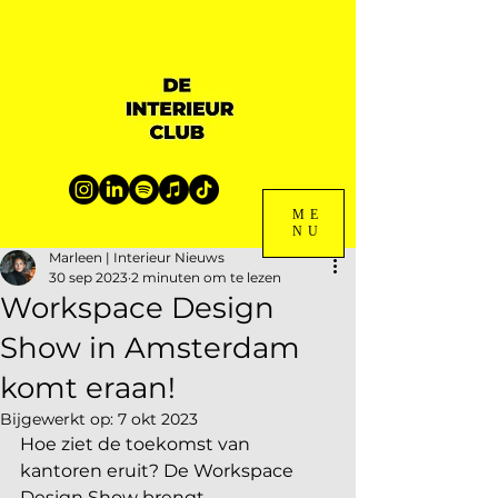
ME
NU
Marleen | Interieur Nieuws
30 sep 2023
2 minuten om te lezen
Workspace Design
Show in Amsterdam
komt eraan!
Bijgewerkt op:
7 okt 2023
Hoe ziet de toekomst van 
kantoren eruit? De Workspace 
Design Show brengt 