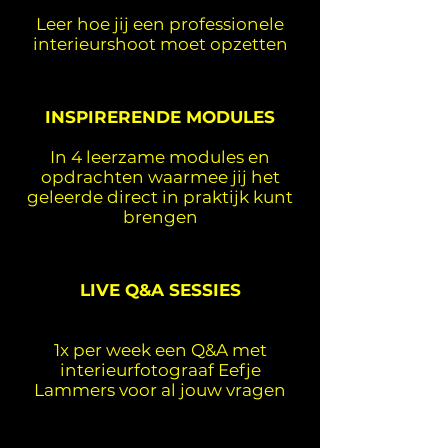
Leer hoe jij een professionele
interieurshoot moet opzetten
INSPIRERENDE MODULES
In 4 leerzame modules en
opdrachten waarmee jij het
geleerde direct in praktijk kunt
brengen
LIVE Q&A SESSIES
1x per week een Q&A met
interieurfotograaf Eefje
Lammers voor al jouw vragen