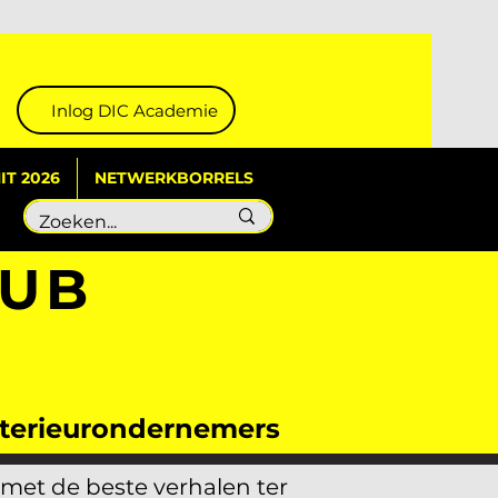
Inlog DIC Academie
T 2026
NETWERKBORRELS
LUB
interieurondernemers
 met de beste verhalen ter