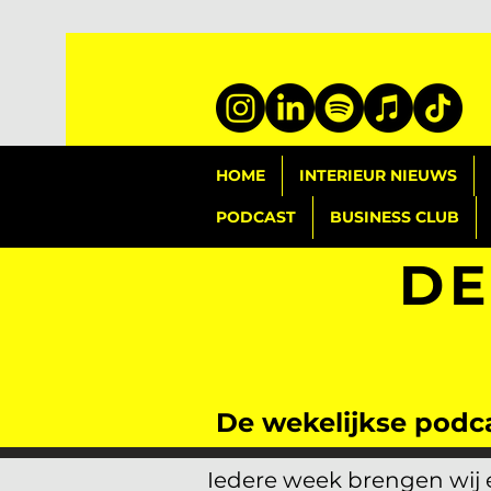
HOME
INTERIEUR NIEUWS
PODCAST
BUSINESS CLUB
DE
De wekelijkse podca
Iedere week brengen wij e