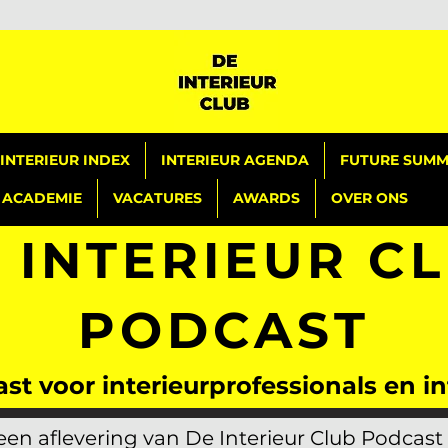
INTERIEUR INDEX
INTERIEUR AGENDA
FUTURE SUMMI
ACADEMIE
VACATURES
AWARDS
OVER ONS
 INTERIEUR C
PODCAST
st voor interieurprofessionals en 
en aflevering van De Interieur Club Podcast