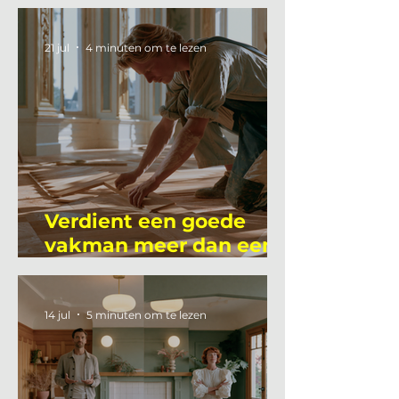
Mutsaers
21 jul
4 minuten om te lezen
Verdient een goede
vakman meer dan een
gemiddelde
academicus?
14 jul
5 minuten om te lezen