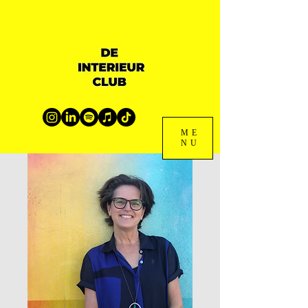
ME
NU