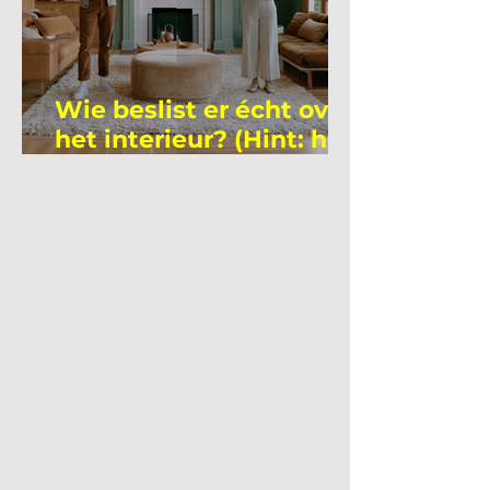
Wie beslist er écht over
het interieur? (Hint: het
is niet wie je denkt)