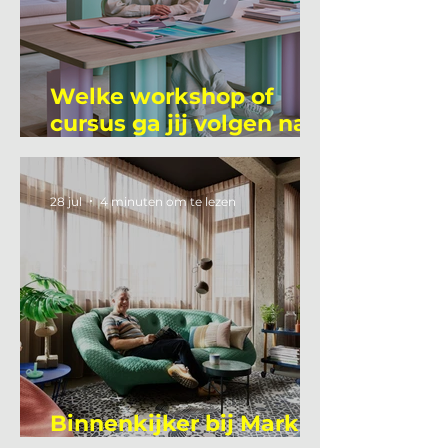
Welke workshop of
cursus ga jij volgen na
je vakantie?
28 jul
4 minuten om te lezen
Binnenkijker bij Mark