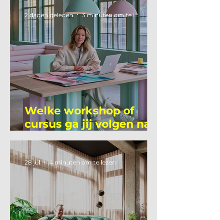
2 dagen geleden
3 minuten om te lezen
Welke workshop of
cursus ga jij volgen na
je vakantie?
28 jul
4 minuten om te lezen