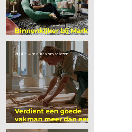
Binnenkijker bij Mark
Mutsaers
21 jul
4 minuten om te lezen
Verdient een goede
vakman meer dan een
gemiddelde