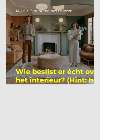
academicus?
14 jul
5 minuten om te lezen
Wie beslist er écht over
het interieur? (Hint: het
is niet wie je denkt)