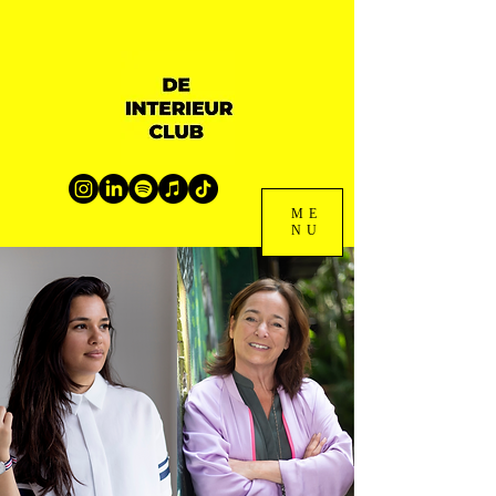
ME
NU