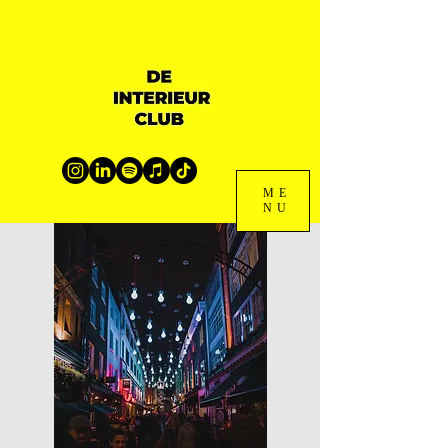
ME
NU