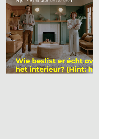
14 jul
5 minuten om te lezen
Wie beslist er écht over
het interieur? (Hint: het
is niet wie je denkt)