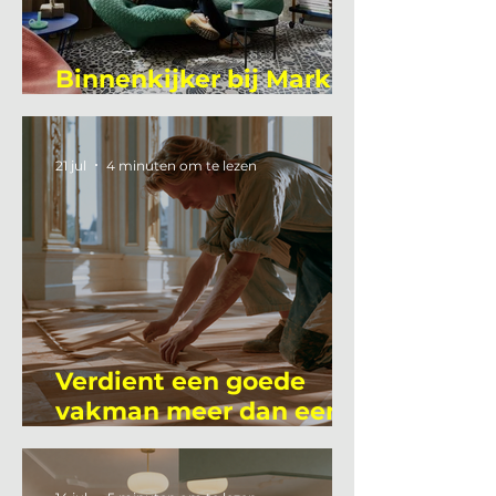
Binnenkijker bij Mark
Mutsaers
21 jul
4 minuten om te lezen
Verdient een goede
vakman meer dan een
gemiddelde
academicus?