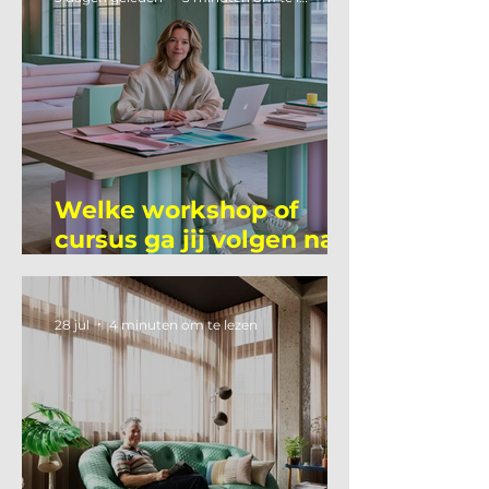
Welke workshop of
cursus ga jij volgen na
je vakantie?
28 jul
4 minuten om te lezen