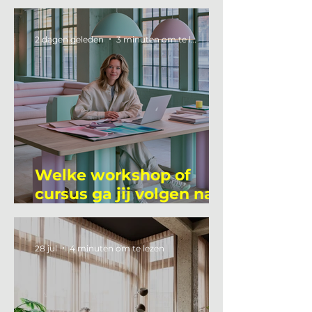
2 dagen geleden
3 minuten om te lezen
Welke workshop of
cursus ga jij volgen na
je vakantie?
28 jul
4 minuten om te lezen