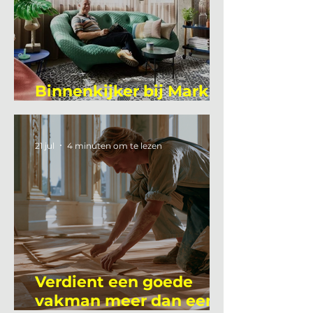
Binnenkijker bij Mark
Mutsaers
21 jul
4 minuten om te lezen
Verdient een goede
vakman meer dan een