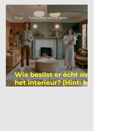
gemiddelde
academicus?
14 jul
5 minuten om te lezen
Wie beslist er écht over
het interieur? (Hint: het
is niet wie je denkt)