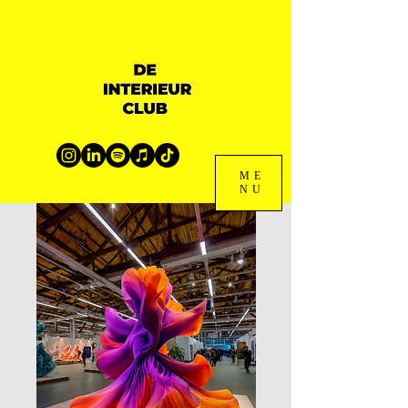
ME
NU