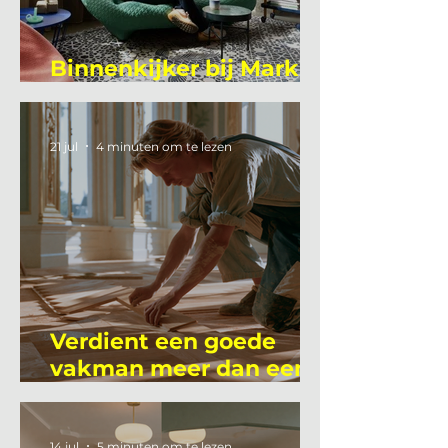
Binnenkijker bij Mark
Mutsaers
21 jul
4 minuten om te lezen
Verdient een goede
vakman meer dan een
gemiddelde
academicus?
14 jul
5 minuten om te lezen