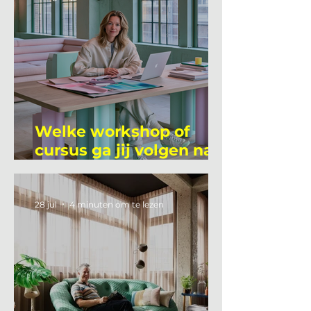
Welke workshop of
cursus ga jij volgen na
je vakantie?
28 jul
4 minuten om te lezen