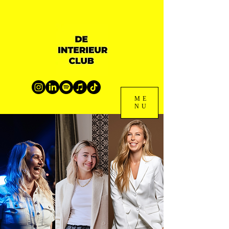
ME
NU