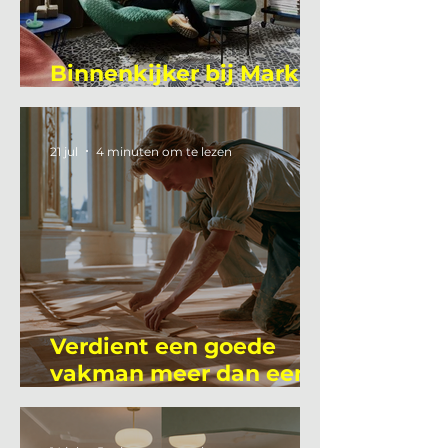
Binnenkijker bij Mark
Mutsaers
21 jul
4 minuten om te lezen
Verdient een goede
vakman meer dan een
gemiddelde
academicus?