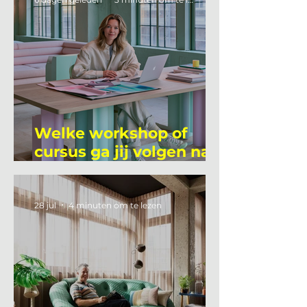
Welke workshop of
cursus ga jij volgen na
je vakantie?
28 jul
4 minuten om te lezen