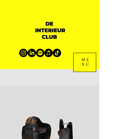
ME
NU