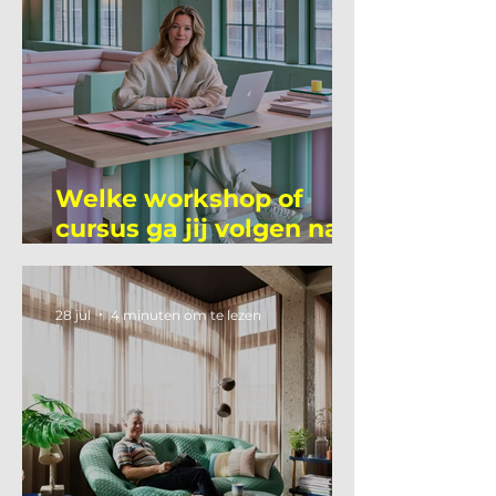
Welke workshop of
cursus ga jij volgen na
je vakantie?
28 jul
4 minuten om te lezen