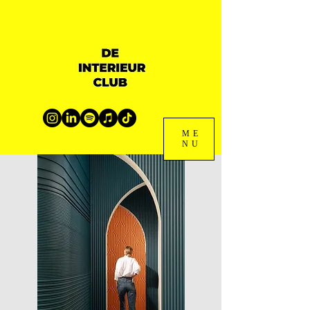
ME
NU