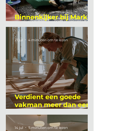
Binnenkijker bij Mark
Mutsaers
21 jul
4 minuten om te lezen
Verdient een goede
vakman meer dan een
gemiddelde
academicus?
14 jul
5 minuten om te lezen