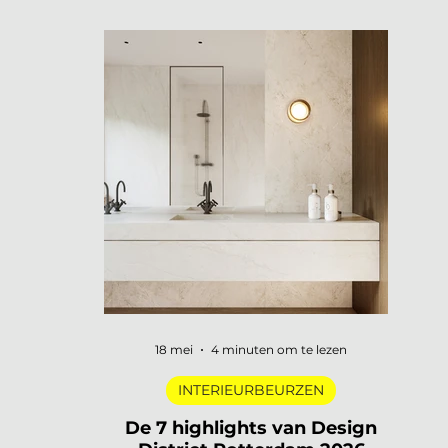
openen hun deuren, merken
presenteren nieuwe collecties en
designers uit de hele wereld komen
samen in een van de meest visueel
gelaagde steden van Europa. Dat is
3daysofdesign in een zin. En uiteraard
zijn wij er weer bij met De Interieur Club
om verslag te doen. 3daysofdesign is
het grootste designfestival van
Scandinavië. Verspreid over de stad vind
je honderden evenementen: van intieme
brand laun
18 mei
4 minuten om te lezen
INTERIEURBEURZEN
De 7 highlights van Design