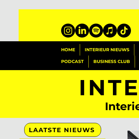
HOME
INTERIEUR NIEUWS
PODCAST
BUSINESS CLUB
INT
Interi
LAATSTE NIEUWS