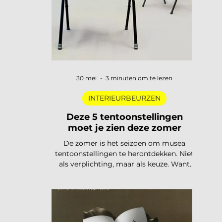
trends
30 mei
3 minuten om te lezen
INTERIEURBEURZEN
Deze 5 tentoonstellingen
moet je zien deze zomer
De zomer is het seizoen om musea
tentoonstellingen te herontdekken. Niet
als verplichting, maar als keuze. Want
dit jaar is het aanbod ronduit sterk: van
een lang uitgesteld eerbetoon aan een
Nederlandse designlegende tot een
tentoonstelling waar je letterlijk moet
bewegen om het werk te begrijpen. Van