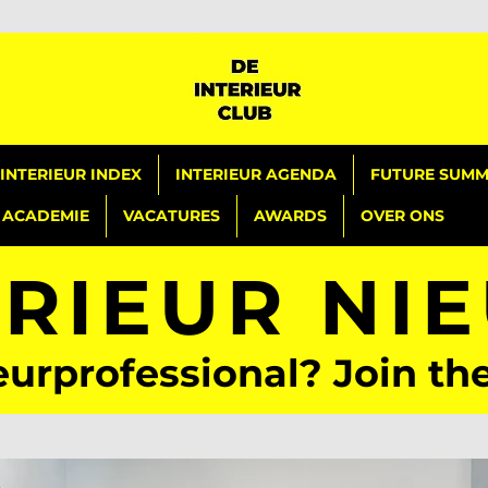
INTERIEUR INDEX
INTERIEUR AGENDA
FUTURE SUMMI
ACADEMIE
VACATURES
AWARDS
OVER ONS
ERIEUR NI
eurprofessional? Join th