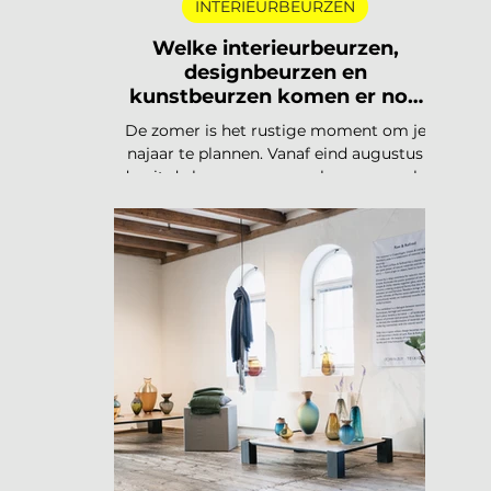
INTERIEURBEURZEN
Welke interieurbeurzen,
designbeurzen en
kunstbeurzen komen er nog
aan in 2026?
De zomer is het rustige moment om je
najaar te plannen. Vanaf eind augustus
draait de beurzencarrousel weer op volle
toeren, met een Nederlandse en
Belgische agenda die piekt in
september en november, en een
internationale kalender die loopt van
Helsinki tot Miami. Hieronder vind je alle
relevante interieurbeurzen,
designbeurzen en kunstbeurzen van
augustus tot en met december 2026, op
datum gezet. Handig om vast in je
agenda te blokken. Welke
interieurbeurzen, designbeurzen