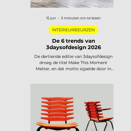
15 jun
5 minuten om te lezen
INTERIEURBEURZEN
De 6 trends van
3daysofdesign 2026
De dertiende editie van 3daysofdesign
droeg de titel Make This Moment
Matter, en dat motto sijpelde door in
elke showroom. In 2026 meer dan
vierhonderd merken, ruim 120.000
bezoekers, acht stadsdelen. De zoete
pastels van een paar jaar geleden zijn
verdwenen. Wat overblijft is koeler,
eerlijker en doordachter: koel metaal,
lage zit, diep bordeaux en een duidelijke
voorkeur voor materiaal met een
verhaal. Dit zijn de zes trends die de
toon zetten voor 2026 en 2027. De 6