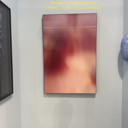
Marleen | Interieur Nieuws
29 mrt
3 minuten om te lezen