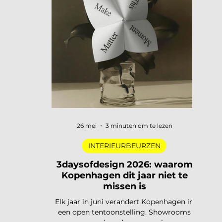
digitale pioniers in een Depot-zaal tot
marmer dat architectuur omvormt tot
ontmoetingsplek. Vijf tentoonstellingen,
verspreid over Nederland, die de moeite
waard zijn om speci
26 mei
3 minuten om te lezen
INTERIEURBEURZEN
3daysofdesign 2026: waarom
Kopenhagen dit jaar niet te
missen is
Elk jaar in juni verandert Kopenhagen in
een open tentoonstelling. Showrooms