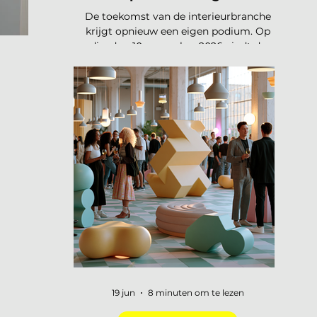
De toekomst van de interieurbranche
krijgt opnieuw een eigen podium. Op
26
dinsdag 10 november 2026 vindt de
tweede editie van de Interieur Future
Summit plaats, dit keer in Vianen. Een
dag waarop de hele branche
samenkomt om vooruit te kijken naar
waar ons vak naartoe beweegt. De
presale is gestart en er zijn vijftig tickets
beschikbaar voor 75 euro, daarna gaat
de prijs naar 125 euro. De Interieur
Future Summit keert terug op 10
november en de presale is begonnen!
Vorig jaar u
19 jun
8 minuten om te lezen