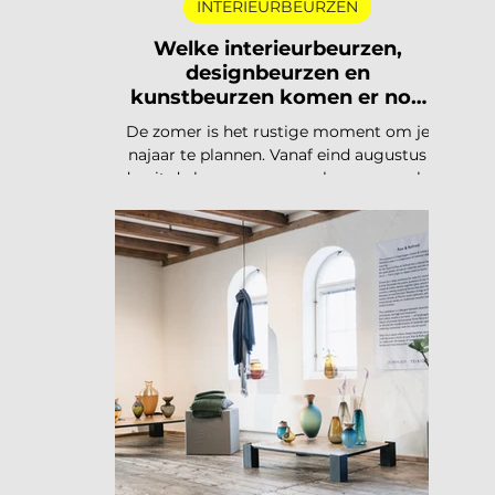
INTERIEURBEURZEN
Welke interieurbeurzen,
designbeurzen en
kunstbeurzen komen er nog
aan in 2026?
De zomer is het rustige moment om je
najaar te plannen. Vanaf eind augustus
draait de beurzencarrousel weer op volle
toeren, met een Nederlandse en
Belgische agenda die piekt in
september en november, en een
internationale kalender die loopt van
Helsinki tot Miami. Hieronder vind je alle
relevante interieurbeurzen,
designbeurzen en kunstbeurzen van
augustus tot en met december 2026, op
datum gezet. Handig om vast in je
agenda te blokken. Welke
interieurbeurzen, designbeurzen