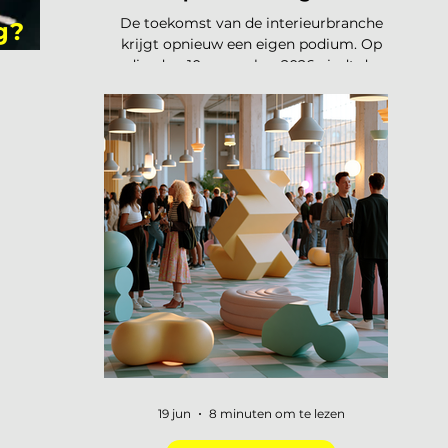
De toekomst van de interieurbranche
g?
krijgt opnieuw een eigen podium. Op
dinsdag 10 november 2026 vindt de
tweede editie van de Interieur Future
Summit plaats, dit keer in Vianen. Een
dag waarop de hele branche
samenkomt om vooruit te kijken naar
waar ons vak naartoe beweegt. De
presale is gestart en er zijn vijftig tickets
beschikbaar voor 75 euro, daarna gaat
de prijs naar 125 euro. De Interieur
Future Summit keert terug op 10
november en de presale is begonnen!
Vorig jaar u
19 jun
8 minuten om te lezen