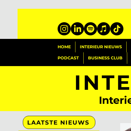
HOME
INTERIEUR NIEUWS
PODCAST
BUSINESS CLUB
INT
Interi
LAATSTE NIEUWS