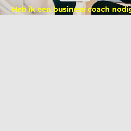
Heb ik een business coach nodi
Waarom wel en waarom niet!