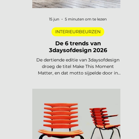
15 jun
5 minuten om te lezen
INTERIEURBEURZEN
De 6 trends van
3daysofdesign 2026
De dertiende editie van 3daysofdesign
droeg de titel Make This Moment
Matter, en dat motto sijpelde door in
elke showroom. In 2026 meer dan
vierhonderd merken, ruim 120.000
bezoekers, acht stadsdelen. De zoete
pastels van een paar jaar geleden zijn
verdwenen. Wat overblijft is koeler,
eerlijker en doordachter: koel metaal,
lage zit, diep bordeaux en een duidelijke
voorkeur voor materiaal met een
verhaal. Dit zijn de zes trends die de
toon zetten voor 2026 en 2027. De 6