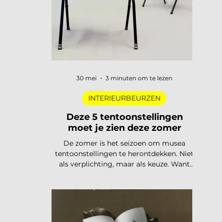
trends
30 mei
3 minuten om te lezen
INTERIEURBEURZEN
Deze 5 tentoonstellingen
moet je zien deze zomer
De zomer is het seizoen om musea
tentoonstellingen te herontdekken. Niet
als verplichting, maar als keuze. Want
dit jaar is het aanbod ronduit sterk: van
een lang uitgesteld eerbetoon aan een
Nederlandse designlegende tot een
tentoonstelling waar je letterlijk moet
bewegen om het werk te begrijpen. Van