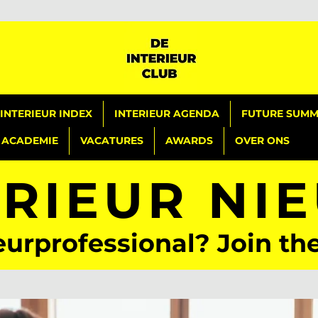
INTERIEUR INDEX
INTERIEUR AGENDA
FUTURE SUMMI
ACADEMIE
VACATURES
AWARDS
OVER ONS
ERIEUR NI
eurprofessional? Join th