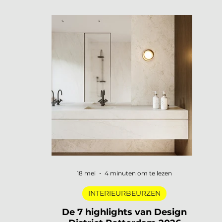
openen hun deuren, merken
presenteren nieuwe collecties en
designers uit de hele wereld komen
samen in een van de meest visueel
gelaagde steden van Europa. Dat is
3daysofdesign in een zin. En uiteraard
zijn wij er weer bij met De Interieur Club
om verslag te doen. 3daysofdesign is
het grootste designfestival van
Scandinavië. Verspreid over de stad vind
je honderden evenementen: van intieme
brand laun
18 mei
4 minuten om te lezen
INTERIEURBEURZEN
De 7 highlights van Design