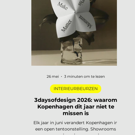
digitale pioniers in een Depot-zaal tot
marmer dat architectuur omvormt tot
ontmoetingsplek. Vijf tentoonstellingen,
verspreid over Nederland, die de moeite
waard zijn om speci
26 mei
3 minuten om te lezen
INTERIEURBEURZEN
3daysofdesign 2026: waarom
Kopenhagen dit jaar niet te
missen is
Elk jaar in juni verandert Kopenhagen in
een open tentoonstelling. Showrooms