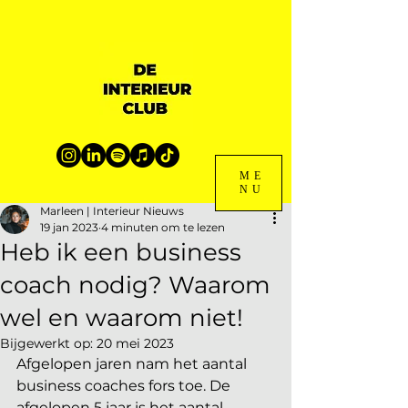
ME
NU
Marleen | Interieur Nieuws
19 jan 2023
4 minuten om te lezen
Heb ik een business
coach nodig? Waarom
wel en waarom niet!
Bijgewerkt op:
20 mei 2023
Afgelopen jaren nam het aantal 
business coaches fors toe. De 
afgelopen 5 jaar is het aantal 