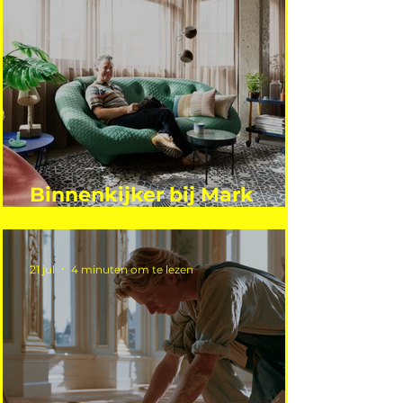
Binnenkijker bij Mark
Mutsaers
21 jul
4 minuten om te lezen