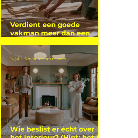
Verdient een goede
vakman meer dan een
gemiddelde academicus?
14 jul
5 minuten om te lezen
Wie beslist er écht over
het interieur? (Hint: het is