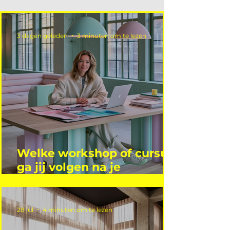
3 dagen geleden
3 minuten om te lezen
Welke workshop of cursus
ga jij volgen na je
vakantie?
28 jul
4 minuten om te lezen