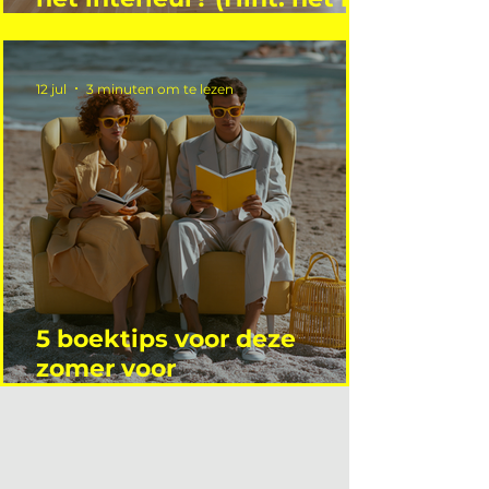
niet wie je denkt)
12 jul
3 minuten om te lezen
5 boektips voor deze
zomer voor
interieurprofessionals