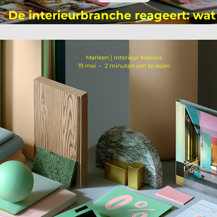
De interieurbranche reageert: wat
commissie onderzoek echt losma
Marleen | Interieur Nieuws
19 mei
2 minuten om te lezen