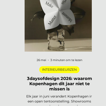
digitale pioniers in een Depot-zaal tot
marmer dat architectuur omvormt tot
ontmoetingsplek. Vijf tentoonstellingen,
verspreid over Nederland, die de moeite
waard zijn om speci
26 mei
3 minuten om te lezen
INTERIEURBEURZEN
3daysofdesign 2026: waarom
Kopenhagen dit jaar niet te
missen is
Elk jaar in juni verandert Kopenhagen in
een open tentoonstelling. Showrooms