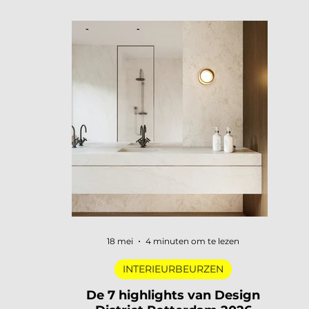
openen hun deuren, merken
presenteren nieuwe collecties en
designers uit de hele wereld komen
samen in een van de meest visueel
gelaagde steden van Europa. Dat is
3daysofdesign in een zin. En uiteraard
zijn wij er weer bij met De Interieur Club
om verslag te doen. 3daysofdesign is
het grootste designfestival van
Scandinavië. Verspreid over de stad vind
je honderden evenementen: van intieme
brand laun
18 mei
4 minuten om te lezen
INTERIEURBEURZEN
De 7 highlights van Design