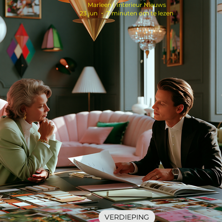
Marleen | Interieur Nieuws
23 jun
7 minuten om te lezen
VERDIEPING