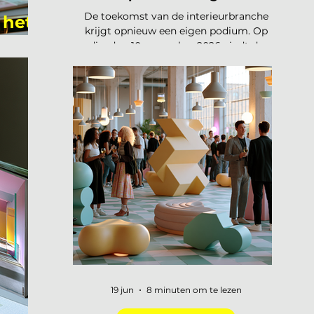
De toekomst van de interieurbranche
 het
krijgt opnieuw een eigen podium. Op
akte
dinsdag 10 november 2026 vindt de
tweede editie van de Interieur Future
Summit plaats, dit keer in Vianen. Een
dag waarop de hele branche
samenkomt om vooruit te kijken naar
waar ons vak naartoe beweegt. De
presale is gestart en er zijn vijftig tickets
beschikbaar voor 75 euro, daarna gaat
de prijs naar 125 euro. De Interieur
Future Summit keert terug op 10
november en de presale is begonnen!
Vorig jaar u
19 jun
8 minuten om te lezen