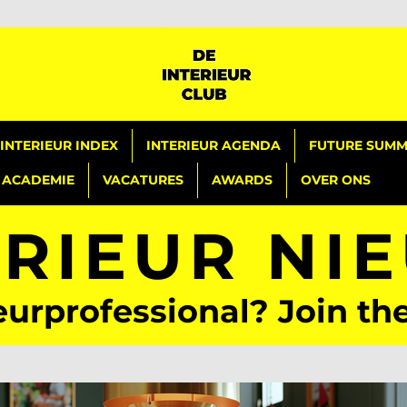
INTERIEUR INDEX
INTERIEUR AGENDA
FUTURE SUMMI
ACADEMIE
VACATURES
AWARDS
OVER ONS
ERIEUR NI
eurprofessional? Join th