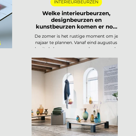
INTERIEURBEURZEN
Welke interieurbeurzen,
designbeurzen en
kunstbeurzen komen er nog
aan in 2026?
De zomer is het rustige moment om je
s
najaar te plannen. Vanaf eind augustus
draait de beurzencarrousel weer op volle
ciers?
toeren, met een Nederlandse en
Belgische agenda die piekt in
september en november, en een
internationale kalender die loopt van
Helsinki tot Miami. Hieronder vind je alle
relevante interieurbeurzen,
designbeurzen en kunstbeurzen van
augustus tot en met december 2026, op
datum gezet. Handig om vast in je
agenda te blokken. Welke
interieurbeurzen, designbeurzen