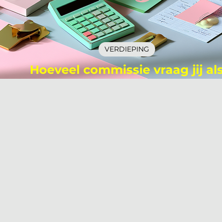
VERDIEPING
Hoeveel commissie vraag jij al
interieurprofessional aan je leveran