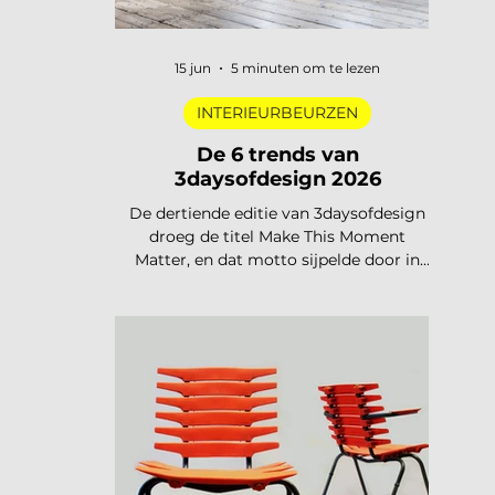
15 jun
5 minuten om te lezen
INTERIEURBEURZEN
De 6 trends van
3daysofdesign 2026
De dertiende editie van 3daysofdesign
droeg de titel Make This Moment
Matter, en dat motto sijpelde door in
elke showroom. In 2026 meer dan
vierhonderd merken, ruim 120.000
bezoekers, acht stadsdelen. De zoete
pastels van een paar jaar geleden zijn
verdwenen. Wat overblijft is koeler,
eerlijker en doordachter: koel metaal,
lage zit, diep bordeaux en een duidelijke
voorkeur voor materiaal met een
verhaal. Dit zijn de zes trends die de
toon zetten voor 2026 en 2027. De 6