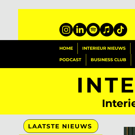
HOME
INTERIEUR NIEUWS
PODCAST
BUSINESS CLUB
INT
Interi
LAATSTE NIEUWS