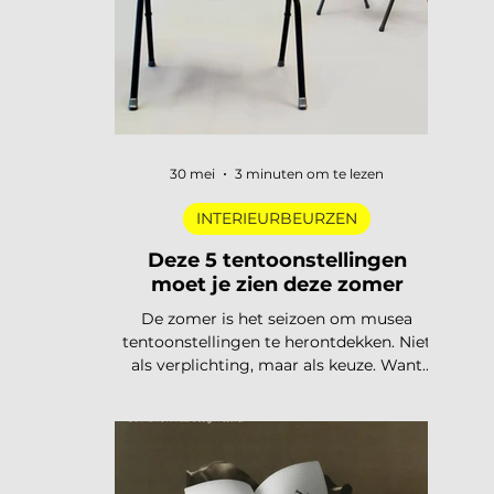
trends
30 mei
3 minuten om te lezen
INTERIEURBEURZEN
Deze 5 tentoonstellingen
moet je zien deze zomer
De zomer is het seizoen om musea
tentoonstellingen te herontdekken. Niet
als verplichting, maar als keuze. Want
dit jaar is het aanbod ronduit sterk: van
een lang uitgesteld eerbetoon aan een
Nederlandse designlegende tot een
tentoonstelling waar je letterlijk moet
bewegen om het werk te begrijpen. Van