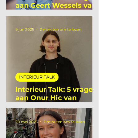
Interieur Talk: 5 vragen
aan Geert Wessels van
Unlit Studio
9 jun 2025
2 minuten om te lezen
INTERIEUR TALK
Interieur Talk: 5 vragen
aan Onur Hic van
Deltalight
20 mei 2025
2 minuten om te lezen