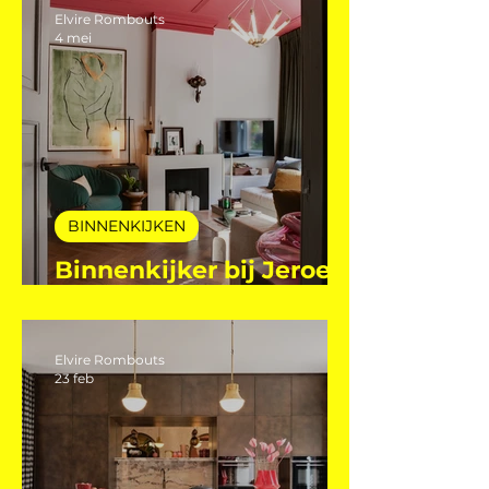
Mutsaers
Elvire Rombouts
4 mei
BINNENKIJKEN
Binnenkijker bij Jeroen
Machielsen
Elvire Rombouts
23 feb