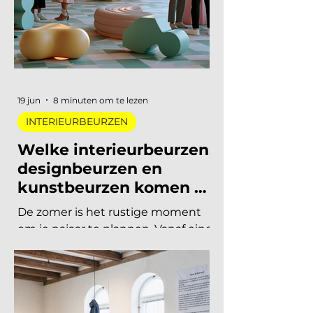
beweegt. De presale is gestart en
er zijn vijftig tickets beschikbaar
voor 75 euro, daarna gaat de prijs
naar 125 euro. De Interieur Future
Summit keert terug op 10
november en de presale is
begonnen! Vorig jaar u
19 jun
8 minuten om te lezen
INTERIEURBEURZEN
Welke interieurbeurzen,
designbeurzen en
kunstbeurzen komen er
nog aan in 2026?
De zomer is het rustige moment
om je najaar te plannen. Vanaf eind
augustus draait de
beurzencarrousel weer op volle
toeren, met een Nederlandse en