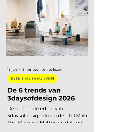
Belgische agenda die piekt in
september en november, en een
internationale kalender die loopt
van Helsinki tot Miami. Hieronder
vind je alle relevante
interieurbeurzen, designbeurzen
en kunstbeurzen van augustus tot
en met december 2026, op datum
gezet. Handig om vast in je
agenda te blokken. Welke
interieurbeurzen, designbeurzen
15 jun
5 minuten om te lezen
INTERIEURBEURZEN
De 6 trends van
3daysofdesign 2026
De dertiende editie van
3daysofdesign droeg de titel Make