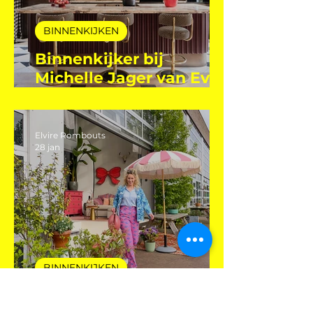
BINNENKIJKEN
Binnenkijker bij
Michelle Jager van Even
Eleven
Elvire Rombouts
28 jan
BINNENKIJKEN