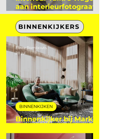
Interieur Talk: 5 vragen
aan interieurfotograaf
Eefje Lammers
BINNENKIJKERS
Elvire Rombouts
28 jul
BINNENKIJKEN
Binnenkijker bij Mark