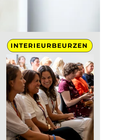
INTERIEURBEURZEN
Mariska Luttikhedde
25 jul 2022
3 minuten om te lezen
VAKTECHNISCH
Wat jij moet weten van