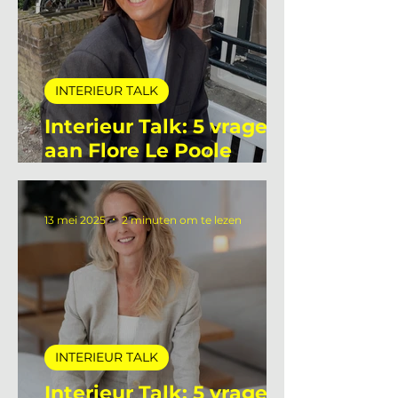
INTERIEUR TALK
Interieur Talk: 5 vragen
aan Flore Le Poole
stagiaire bij De
Interieur Club
13 mei 2025
2 minuten om te lezen
INTERIEUR TALK