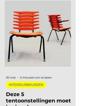
This Moment Matter, en dat motto
sijpelde door in elke showroom. In
2026 meer dan vierhonderd
merken, ruim 120.000 bezoekers,
acht stadsdelen. De zoete pastels
van een paar jaar geleden zijn
verdwenen. Wat overblijft is koeler,
eerlijker en doordachter: koel
metaal, lage zit, diep bordeaux en
een duidelijke voorkeur voor
materiaal met een verhaal. Dit zijn
de zes trends die de toon zetten
voor 2026 en 2027. De 6 trends
30 mei
3 minuten om te lezen
INTERIEURBEURZEN
Deze 5