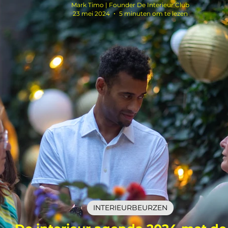
Mark Timo | Founder De Interieur Club
23 mei 2024
5 minuten om te lezen
INTERIEURBEURZEN