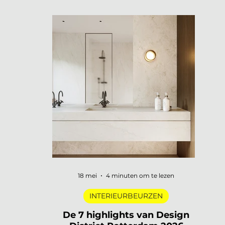
openen hun deuren, merken
presenteren nieuwe collecties en
designers uit de hele wereld komen
samen in een van de meest visueel
gelaagde steden van Europa. Dat is
3daysofdesign in een zin. En uiteraard
zijn wij er weer bij met De Interieur Club
om verslag te doen. 3daysofdesign is
het grootste designfestival van
Scandinavië. Verspreid over de stad vind
je honderden evenementen: van intieme
brand laun
18 mei
4 minuten om te lezen
INTERIEURBEURZEN
De 7 highlights van Design