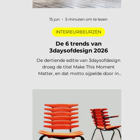
15 jun
5 minuten om te lezen
INTERIEURBEURZEN
De 6 trends van
3daysofdesign 2026
De dertiende editie van 3daysofdesign
droeg de titel Make This Moment
Matter, en dat motto sijpelde door in
elke showroom. In 2026 meer dan
vierhonderd merken, ruim 120.000
bezoekers, acht stadsdelen. De zoete
pastels van een paar jaar geleden zijn
verdwenen. Wat overblijft is koeler,
eerlijker en doordachter: koel metaal,
lage zit, diep bordeaux en een duidelijke
voorkeur voor materiaal met een
verhaal. Dit zijn de zes trends die de
toon zetten voor 2026 en 2027. De 6