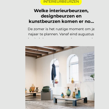
INTERIEURBEURZEN
Welke interieurbeurzen,
designbeurzen en
kunstbeurzen komen er nog
aan in 2026?
De zomer is het rustige moment om je
najaar te plannen. Vanaf eind augustus
draait de beurzencarrousel weer op volle
toeren, met een Nederlandse en
Belgische agenda die piekt in
september en november, en een
internationale kalender die loopt van
Helsinki tot Miami. Hieronder vind je alle
relevante interieurbeurzen,
designbeurzen en kunstbeurzen van
augustus tot en met december 2026, op
datum gezet. Handig om vast in je
agenda te blokken. Welke
interieurbeurzen, designbeurzen