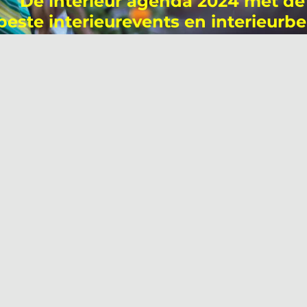
De interieur agenda 2024 met de
beste interieurevents en interieurb
in het najaar!