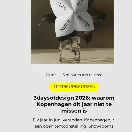
digitale pioniers in een Depot-zaal tot
marmer dat architectuur omvormt tot
ontmoetingsplek. Vijf tentoonstellingen,
verspreid over Nederland, die de moeite
waard zijn om speci
26 mei
3 minuten om te lezen
INTERIEURBEURZEN
3daysofdesign 2026: waarom
Kopenhagen dit jaar niet te
missen is
Elk jaar in juni verandert Kopenhagen in
een open tentoonstelling. Showrooms