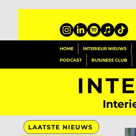
HOME
INTERIEUR NIEUWS
PODCAST
BUSINESS CLUB
INT
Interi
LAATSTE NIEUWS