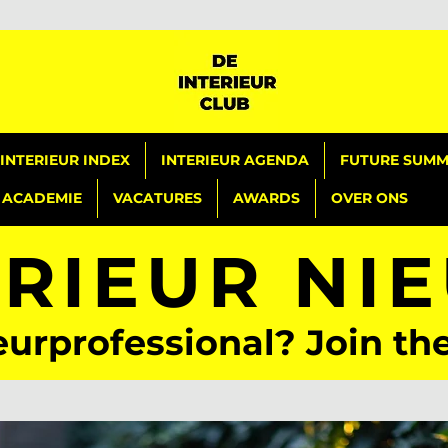
INTERIEUR INDEX
INTERIEUR AGENDA
FUTURE SUMMI
ACADEMIE
VACATURES
AWARDS
OVER ONS
ERIEUR NI
eurprofessional? Join th