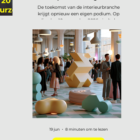
 20
De toekomst van de interieurbranche
eurzen
krijgt opnieuw een eigen podium. Op
dinsdag 10 november 2026 vindt de
tweede editie van de Interieur Future
Summit plaats, dit keer in Vianen. Een
dag waarop de hele branche
samenkomt om vooruit te kijken naar
waar ons vak naartoe beweegt. De
presale is gestart en er zijn vijftig tickets
beschikbaar voor 75 euro, daarna gaat
de prijs naar 125 euro. De Interieur
Future Summit keert terug op 10
november en de presale is begonnen!
Vorig jaar u
19 jun
8 minuten om te lezen