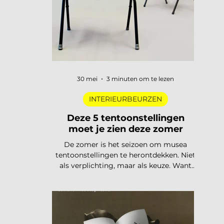
trends
30 mei
3 minuten om te lezen
INTERIEURBEURZEN
Deze 5 tentoonstellingen
moet je zien deze zomer
De zomer is het seizoen om musea
tentoonstellingen te herontdekken. Niet
als verplichting, maar als keuze. Want
dit jaar is het aanbod ronduit sterk: van
een lang uitgesteld eerbetoon aan een
Nederlandse designlegende tot een
tentoonstelling waar je letterlijk moet
bewegen om het werk te begrijpen. Van