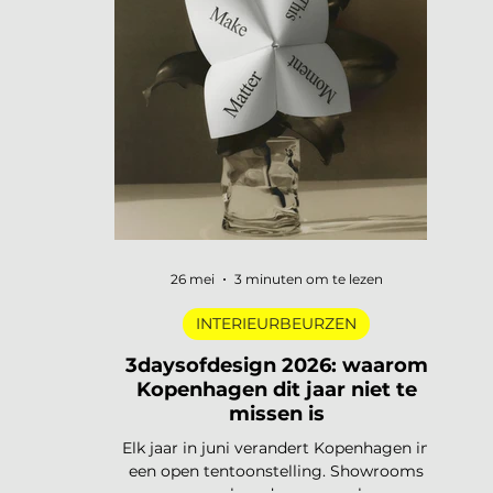
digitale pioniers in een Depot-zaal tot
marmer dat architectuur omvormt tot
ontmoetingsplek. Vijf tentoonstellingen,
verspreid over Nederland, die de moeite
waard zijn om speci
26 mei
3 minuten om te lezen
INTERIEURBEURZEN
3daysofdesign 2026: waarom
Kopenhagen dit jaar niet te
missen is
Elk jaar in juni verandert Kopenhagen in
een open tentoonstelling. Showrooms