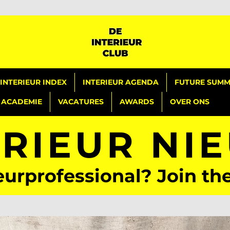
INTERIEUR INDEX
INTERIEUR AGENDA
FUTURE SUMMI
ACADEMIE
VACATURES
AWARDS
OVER ONS
ERIEUR NI
eurprofessional? Join th