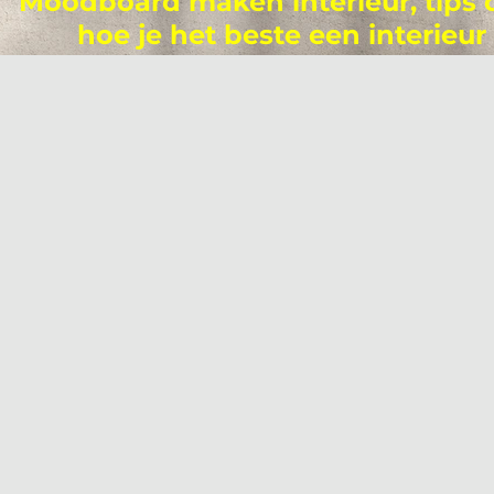
Moodboard maken interieur, tips 
hoe je het beste een interieur
moodboard kunt maken