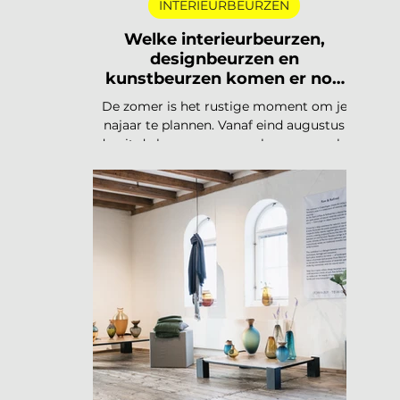
INTERIEURBEURZEN
Welke interieurbeurzen,
designbeurzen en
kunstbeurzen komen er nog
aan in 2026?
De zomer is het rustige moment om je
najaar te plannen. Vanaf eind augustus
draait de beurzencarrousel weer op volle
toeren, met een Nederlandse en
Belgische agenda die piekt in
september en november, en een
internationale kalender die loopt van
Helsinki tot Miami. Hieronder vind je alle
relevante interieurbeurzen,
designbeurzen en kunstbeurzen van
augustus tot en met december 2026, op
datum gezet. Handig om vast in je
agenda te blokken. Welke
interieurbeurzen, designbeurzen