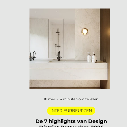
openen hun deuren, merken
presenteren nieuwe collecties en
designers uit de hele wereld komen
samen in een van de meest visueel
gelaagde steden van Europa. Dat is
3daysofdesign in een zin. En uiteraard
zijn wij er weer bij met De Interieur Club
om verslag te doen. 3daysofdesign is
het grootste designfestival van
Scandinavië. Verspreid over de stad vind
je honderden evenementen: van intieme
brand laun
18 mei
4 minuten om te lezen
INTERIEURBEURZEN
De 7 highlights van Design