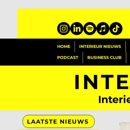
HOME
INTERIEUR NIEUWS
PODCAST
BUSINESS CLUB
INT
Interi
LAATSTE NIEUWS