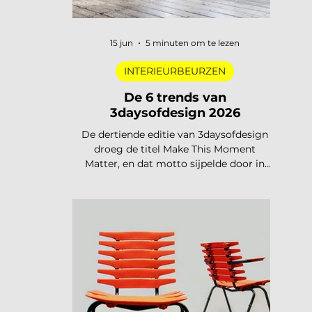
15 jun
5 minuten om te lezen
INTERIEURBEURZEN
De 6 trends van
3daysofdesign 2026
De dertiende editie van 3daysofdesign
droeg de titel Make This Moment
Matter, en dat motto sijpelde door in
elke showroom. In 2026 meer dan
vierhonderd merken, ruim 120.000
bezoekers, acht stadsdelen. De zoete
pastels van een paar jaar geleden zijn
verdwenen. Wat overblijft is koeler,
eerlijker en doordachter: koel metaal,
lage zit, diep bordeaux en een duidelijke
voorkeur voor materiaal met een
verhaal. Dit zijn de zes trends die de
toon zetten voor 2026 en 2027. De 6