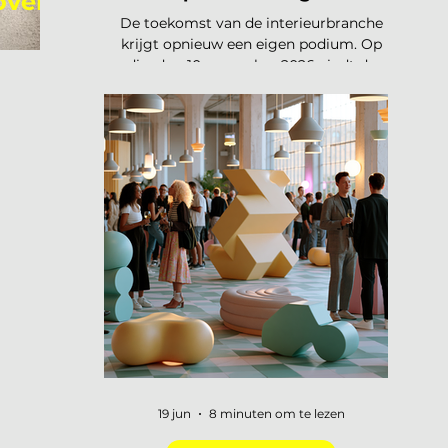
over
De toekomst van de interieurbranche
krijgt opnieuw een eigen podium. Op
dinsdag 10 november 2026 vindt de
tweede editie van de Interieur Future
Summit plaats, dit keer in Vianen. Een
dag waarop de hele branche
samenkomt om vooruit te kijken naar
waar ons vak naartoe beweegt. De
presale is gestart en er zijn vijftig tickets
beschikbaar voor 75 euro, daarna gaat
de prijs naar 125 euro. De Interieur
Future Summit keert terug op 10
november en de presale is begonnen!
Vorig jaar u
19 jun
8 minuten om te lezen