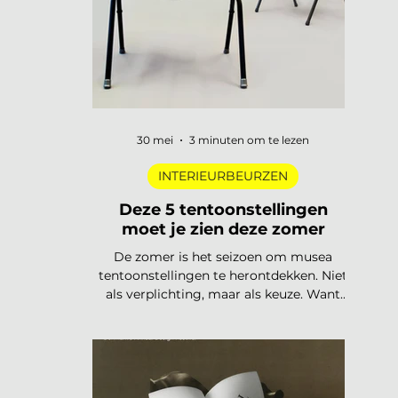
trends
30 mei
3 minuten om te lezen
INTERIEURBEURZEN
Deze 5 tentoonstellingen
moet je zien deze zomer
De zomer is het seizoen om musea
tentoonstellingen te herontdekken. Niet
als verplichting, maar als keuze. Want
dit jaar is het aanbod ronduit sterk: van
een lang uitgesteld eerbetoon aan een
Nederlandse designlegende tot een
tentoonstelling waar je letterlijk moet
bewegen om het werk te begrijpen. Van