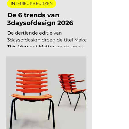
interieurbeurzen, designbeurzen
15 jun
5 minuten om te lezen
INTERIEURBEURZEN
De 6 trends van
3daysofdesign 2026
De dertiende editie van
3daysofdesign droeg de titel Make
This Moment Matter, en dat motto
sijpelde door in elke showroom. In
2026 meer dan vierhonderd
merken, ruim 120.000 bezoekers,
acht stadsdelen. De zoete pastels
van een paar jaar geleden zijn
verdwenen. Wat overblijft is koeler,
eerlijker en doordachter: koel
metaal, lage zit, diep bordeaux en
een duidelijke voorkeur voor
materiaal met een verhaal. Dit zijn