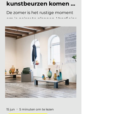
Welke interieurbeurzen,
designbeurzen en
kunstbeurzen komen er
nog aan in 2026?
De zomer is het rustige moment
om je najaar te plannen. Vanaf eind
augustus draait de
beurzencarrousel weer op volle
toeren, met een Nederlandse en
Belgische agenda die piekt in
september en november, en een
internationale kalender die loopt
van Helsinki tot Miami. Hieronder
vind je alle relevante
interieurbeurzen, designbeurzen
en kunstbeurzen van augustus tot
en met december 2026, op datum
gezet. Handig om vast in je
agenda te blokken. Welke