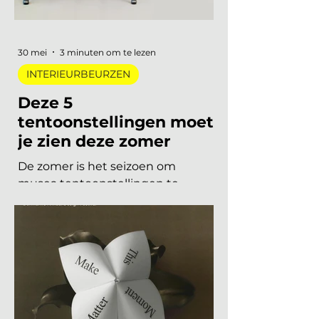
de zes trends die de toon zetten
voor 2026 en 2027. De 6 trends
30 mei
3 minuten om te lezen
INTERIEURBEURZEN
Deze 5
tentoonstellingen moet
je zien deze zomer
De zomer is het seizoen om
musea tentoonstellingen te
herontdekken. Niet als
verplichting, maar als keuze. Want
dit jaar is het aanbod ronduit sterk:
van een lang uitgesteld eerbetoon
aan een Nederlandse
designlegende tot een