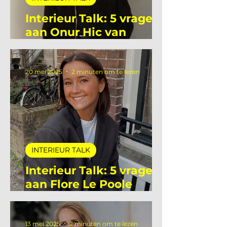
INTERIEUR TALK
Interieur Talk: 5 vragen
aan Onur Hic van
Deltalight
20 mei 2025
2 minuten om te lezen
INTERIEUR TALK
Interieur Talk: 5 vragen
aan Flore Le Poole
stagiaire bij De