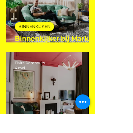
BINNENKIJKEN
Binnenkijker bij Mark
Mutsaers
Elvire Rombouts
4 mei
BINNENKIJKEN