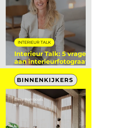
Interieur Club
13 mei 2025
2 minuten om te lezen
INTERIEUR TALK
Interieur Talk: 5 vragen
aan interieurfotograaf
Eefje Lammers
BINNENKIJKERS
Elvire Rombouts
28 jul