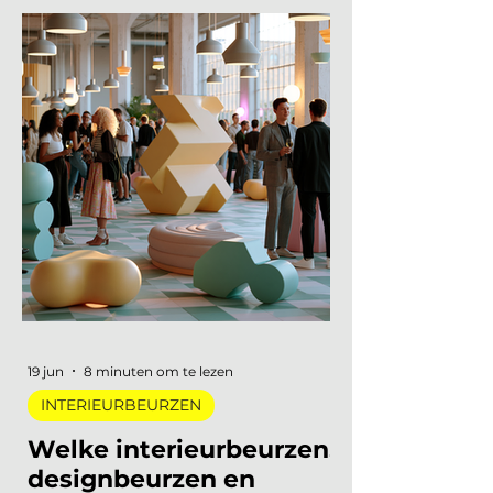
De toekomst van de
interieurbranche krijgt opnieuw
een eigen podium. Op dinsdag 10
november 2026 vindt de tweede
editie van de Interieur Future
Summit plaats, dit keer in Vianen.
Een dag waarop de hele branche
samenkomt om vooruit te kijken
naar waar ons vak naartoe
beweegt. De presale is gestart en
er zijn vijftig tickets beschikbaar
voor 75 euro, daarna gaat de prijs
naar 125 euro. De Interieur Future
Summit keert terug op 10
november en de presale is
begonnen! Vorig jaar u
19 jun
8 minuten om te lezen
INTERIEURBEURZEN