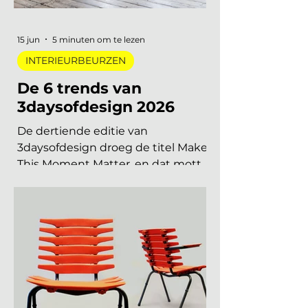
en met december 2026, op datum
gezet. Handig om vast in je
agenda te blokken. Welke
interieurbeurzen, designbeurzen
15 jun
5 minuten om te lezen
INTERIEURBEURZEN
De 6 trends van
3daysofdesign 2026
De dertiende editie van
3daysofdesign droeg de titel Make
This Moment Matter, en dat motto
sijpelde door in elke showroom. In
2026 meer dan vierhonderd
merken, ruim 120.000 bezoekers,
acht stadsdelen. De zoete pastels
van een paar jaar geleden zijn
verdwenen. Wat overblijft is koeler,
eerlijker en doordachter: koel