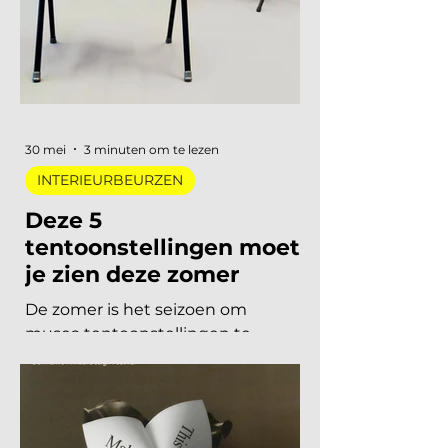
metaal, lage zit, diep bordeaux en
een duidelijke voorkeur voor
materiaal met een verhaal. Dit zijn
de zes trends die de toon zetten
voor 2026 en 2027. De 6 trends
30 mei
3 minuten om te lezen
INTERIEURBEURZEN
Deze 5
tentoonstellingen moet
je zien deze zomer
De zomer is het seizoen om
musea tentoonstellingen te
herontdekken. Niet als
verplichting, maar als keuze. Want
dit jaar is het aanbod ronduit sterk: