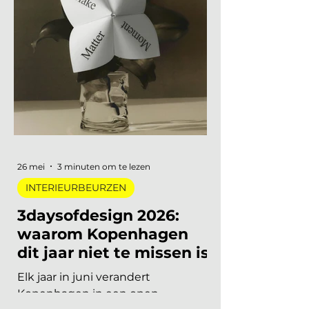
van een lang uitgesteld eerbetoon
aan een Nederlandse
designlegende tot een
tentoonstelling waar je letterlijk
moet bewegen om het werk te
begrijpen. Van digitale pioniers in
een Depot-zaal tot marmer dat
architectuur omvormt tot
ontmoetingsplek. Vijf
tentoonstellingen, verspreid over
Nederland, die de moeite waard
26 mei
3 minuten om te lezen
zijn om speci
INTERIEURBEURZEN
3daysofdesign 2026:
waarom Kopenhagen
dit jaar niet te missen is
Elk jaar in juni verandert