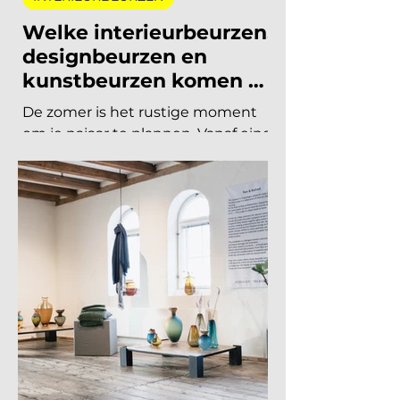
19 jun
8 minuten om te lezen
INTERIEURBEURZEN
Welke interieurbeurzen,
designbeurzen en
kunstbeurzen komen er
nog aan in 2026?
De zomer is het rustige moment
om je najaar te plannen. Vanaf eind
augustus draait de
beurzencarrousel weer op volle
toeren, met een Nederlandse en
Belgische agenda die piekt in
september en november, en een
internationale kalender die loopt
van Helsinki tot Miami. Hieronder
vind je alle relevante
interieurbeurzen, designbeurzen
en kunstbeurzen van augustus tot