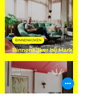
Elvire Rombouts
28 jul
BINNENKIJKEN
Binnenkijker bij Mark
Mutsaers
Elvire Rombouts
4 mei