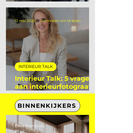
Interieur Talk: 5 vragen
aan Flore Le Poole
stagiaire bij De
Interieur Club
13 mei 2025
2 minuten om te lezen
INTERIEUR TALK
Interieur Talk: 5 vragen
aan interieurfotograaf
Eefje Lammers
BINNENKIJKERS