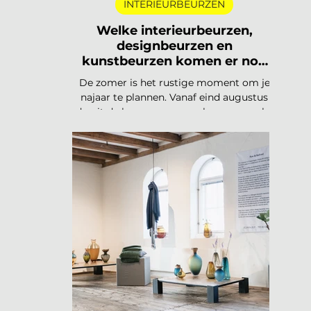
INTERIEURBEURZEN
Welke interieurbeurzen,
designbeurzen en
kunstbeurzen komen er nog
aan in 2026?
De zomer is het rustige moment om je
najaar te plannen. Vanaf eind augustus
draait de beurzencarrousel weer op volle
toeren, met een Nederlandse en
Belgische agenda die piekt in
september en november, en een
internationale kalender die loopt van
Helsinki tot Miami. Hieronder vind je alle
relevante interieurbeurzen,
designbeurzen en kunstbeurzen van
augustus tot en met december 2026, op
datum gezet. Handig om vast in je
agenda te blokken. Welke
interieurbeurzen, designbeurzen