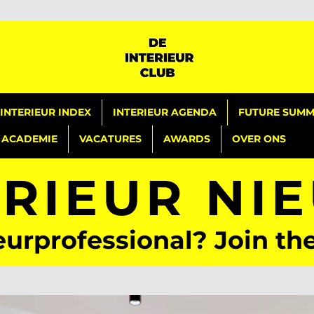
INTERIEUR INDEX
INTERIEUR AGENDA
FUTURE SUMMI
ACADEMIE
VACATURES
AWARDS
OVER ONS
ERIEUR NI
eurprofessional? Join th