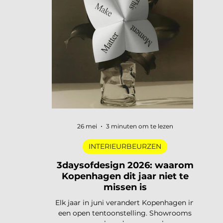
digitale pioniers in een Depot-zaal tot
marmer dat architectuur omvormt tot
ontmoetingsplek. Vijf tentoonstellingen,
verspreid over Nederland, die de moeite
waard zijn om speci
26 mei
3 minuten om te lezen
INTERIEURBEURZEN
3daysofdesign 2026: waarom
Kopenhagen dit jaar niet te
missen is
Elk jaar in juni verandert Kopenhagen in
een open tentoonstelling. Showrooms