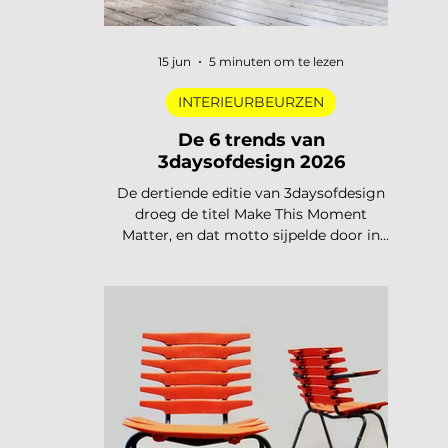
15 jun
5 minuten om te lezen
INTERIEURBEURZEN
De 6 trends van
3daysofdesign 2026
De dertiende editie van 3daysofdesign
droeg de titel Make This Moment
Matter, en dat motto sijpelde door in
elke showroom. In 2026 meer dan
vierhonderd merken, ruim 120.000
bezoekers, acht stadsdelen. De zoete
pastels van een paar jaar geleden zijn
verdwenen. Wat overblijft is koeler,
eerlijker en doordachter: koel metaal,
lage zit, diep bordeaux en een duidelijke
voorkeur voor materiaal met een
verhaal. Dit zijn de zes trends die de
toon zetten voor 2026 en 2027. De 6