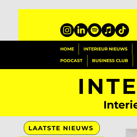
HOME
INTERIEUR NIEUWS
PODCAST
BUSINESS CLUB
INT
Interi
LAATSTE NIEUWS