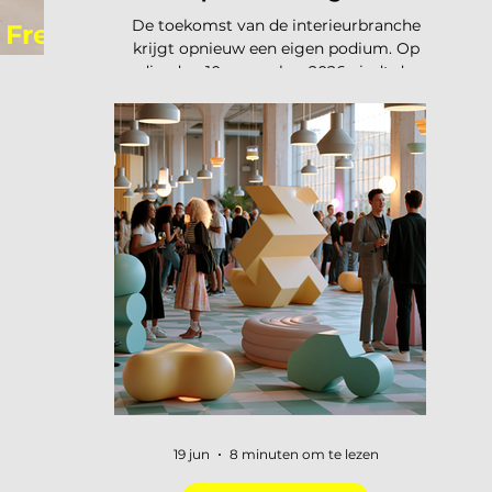
De toekomst van de interieurbranche
 Free,
krijgt opnieuw een eigen podium. Op
dinsdag 10 november 2026 vindt de
tweede editie van de Interieur Future
Summit plaats, dit keer in Vianen. Een
dag waarop de hele branche
samenkomt om vooruit te kijken naar
waar ons vak naartoe beweegt. De
presale is gestart en er zijn vijftig tickets
beschikbaar voor 75 euro, daarna gaat
de prijs naar 125 euro. De Interieur
Future Summit keert terug op 10
november en de presale is begonnen!
Vorig jaar u
19 jun
8 minuten om te lezen