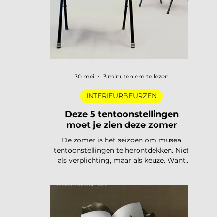
trends
30 mei
3 minuten om te lezen
INTERIEURBEURZEN
Deze 5 tentoonstellingen
moet je zien deze zomer
De zomer is het seizoen om musea
tentoonstellingen te herontdekken. Niet
als verplichting, maar als keuze. Want
dit jaar is het aanbod ronduit sterk: van
een lang uitgesteld eerbetoon aan een
Nederlandse designlegende tot een
tentoonstelling waar je letterlijk moet
bewegen om het werk te begrijpen. Van