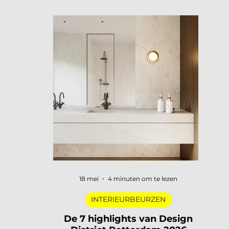
openen hun deuren, merken
presenteren nieuwe collecties en
designers uit de hele wereld komen
samen in een van de meest visueel
gelaagde steden van Europa. Dat is
3daysofdesign in een zin. En uiteraard
zijn wij er weer bij met De Interieur Club
om verslag te doen. 3daysofdesign is
het grootste designfestival van
Scandinavië. Verspreid over de stad vind
je honderden evenementen: van intieme
brand laun
18 mei
4 minuten om te lezen
INTERIEURBEURZEN
De 7 highlights van Design