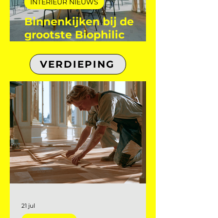
INTERIEUR NIEUWS
Binnenkijken bij de
grootste Biophilic
Design showroom van
de Benelux!
VERDIEPING