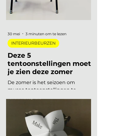
een duidelijke voorkeur voor
materiaal met een verhaal. Dit zijn
de zes trends die de toon zetten
voor 2026 en 2027. De 6 trends
30 mei
3 minuten om te lezen
INTERIEURBEURZEN
Deze 5
tentoonstellingen moet
je zien deze zomer
De zomer is het seizoen om
musea tentoonstellingen te
herontdekken. Niet als
verplichting, maar als keuze. Want
dit jaar is het aanbod ronduit sterk:
van een lang uitgesteld eerbetoon