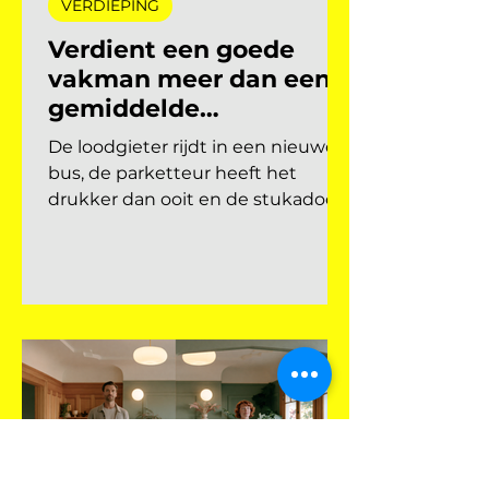
21 jul
VERDIEPING
Verdient een goede
vakman meer dan een
gemiddelde
academicus?
De loodgieter rijdt in een nieuwe
bus, de parketteur heeft het
drukker dan ooit en de stukadoor
belt niet meer terug. Ondertussen
stapelt de academicus
studieschulden op voor een baan
die er straks misschien niet eens
meer is. Het klinkt als een
overdrijving, maar de
arbeidsmarktcijfers vertellen een
verhaal dat steeds dichter bij die
werkelijkheid kruipt. De vraag die