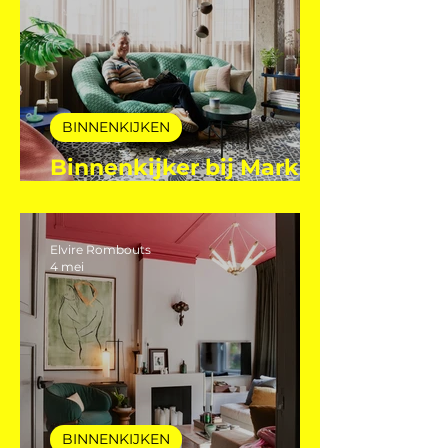
28 jul
BINNENKIJKEN
Binnenkijker bij Mark
Mutsaers
Elvire Rombouts
4 mei