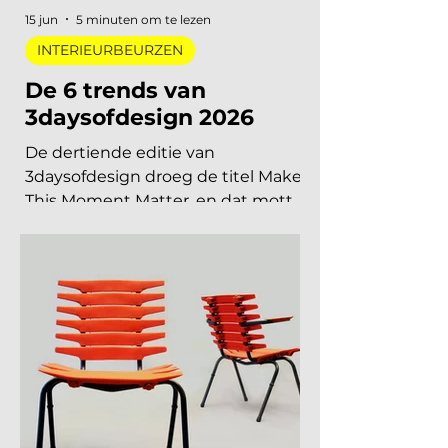
agenda te blokken. Welke
interieurbeurzen, designbeurzen
15 jun
5 minuten om te lezen
INTERIEURBEURZEN
De 6 trends van
3daysofdesign 2026
De dertiende editie van
3daysofdesign droeg de titel Make
This Moment Matter, en dat motto
sijpelde door in elke showroom. In
2026 meer dan vierhonderd
merken, ruim 120.000 bezoekers,
acht stadsdelen. De zoete pastels
van een paar jaar geleden zijn
verdwenen. Wat overblijft is koeler,
eerlijker en doordachter: koel
metaal, lage zit, diep bordeaux en