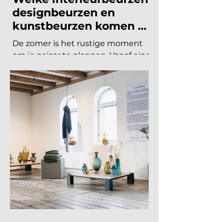
INTERIEURBEURZEN
Welke interieurbeurzen,
designbeurzen en
kunstbeurzen komen er
nog aan in 2026?
De zomer is het rustige moment
om je najaar te plannen. Vanaf eind
augustus draait de
beurzencarrousel weer op volle
toeren, met een Nederlandse en
Belgische agenda die piekt in
september en november, en een
internationale kalender die loopt
van Helsinki tot Miami. Hieronder
vind je alle relevante
interieurbeurzen, designbeurzen
en kunstbeurzen van augustus tot
en met december 2026, op datum
gezet. Handig om vast in je