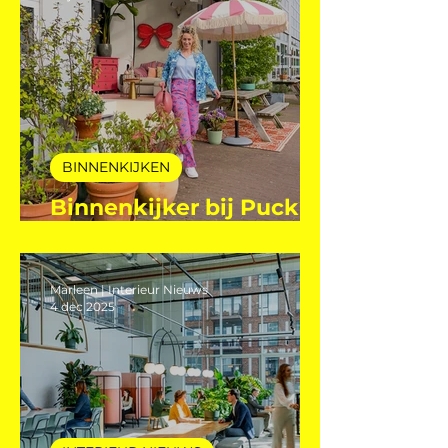
Elvire Rombouts
28 jan
BINNENKIJKEN
Binnenkijker bij Puck
Steijling
Marleen | Interieur Nieuws
4 dec 2025