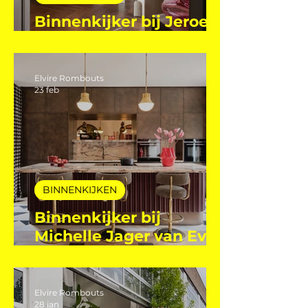
BINNENKIJKEN
Binnenkijker bij Jeroen
Machielsen
Elvire Rombouts
23 feb
BINNENKIJKEN
Binnenkijker bij
Michelle Jager van Even
Eleven