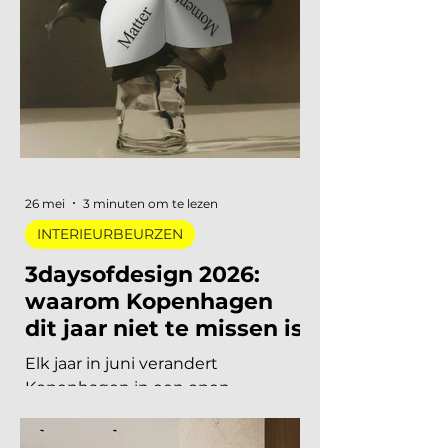
aan een Nederlandse
designlegende tot een
tentoonstelling waar je letterlijk
moet bewegen om het werk te
begrijpen. Van digitale pioniers in
een Depot-zaal tot marmer dat
architectuur omvormt tot
ontmoetingsplek. Vijf
tentoonstellingen, verspreid over
Nederland, die de moeite waard
26 mei
3 minuten om te lezen
zijn om speci
INTERIEURBEURZEN
3daysofdesign 2026:
waarom Kopenhagen
dit jaar niet te missen is
Elk jaar in juni verandert
Kopenhagen in een open