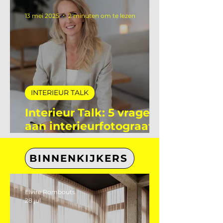
aan Flore Le Poole
stagiaire bij De
Interieur Club
13 mei 2025
2 minuten om te lezen
INTERIEUR TALK
Interieur Talk: 5 vragen
aan interieurfotograaf
Eefje Lammers
BINNENKIJKERS
Elvire Rombouts