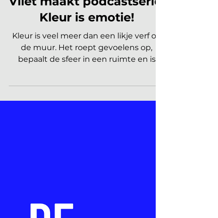
Marleen | Interieur Nieuws
15 apr 2025
2 minuten om te lezen
PODCAST
Kleurexpert Judith van
Vliet maakt podcastserie:
Kleur is emotie!
Kleur is veel meer dan een likje verf op
de muur. Het roept gevoelens op,
bepaalt de sfeer in een ruimte en is
onlosmakelijk verbonden...