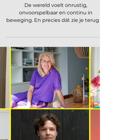
2026?
De wereld voelt onrustig,
onvoorspelbaar en continu in
beweging. En precies dát zie je terug in
hoe we wonen. In aflevering 16 van
seizoen 5 van De Interieur Club Podcast
zijn interieurontwerper Eva van de Ven
en trendforecaster Jan Agelink te gast
bij Mark Timo over de interieurtrends
van 2026. Wat wordt belangrijk? Waar
verlangen we naar? En wat mag best
een stapje terug doen? Wat zijn de
interieurtrends van 2026? Dit zijn 5
duidelijke trends die in de podcast naar
vore