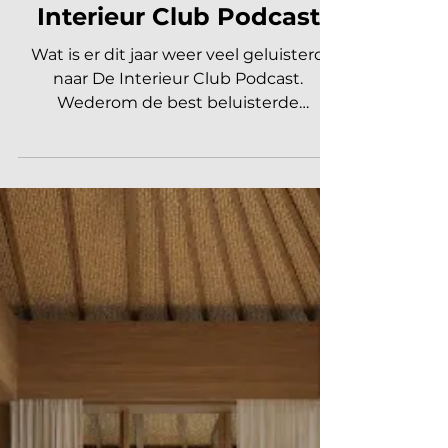
De 10 best beluisterde
afleveringen van De
Interieur Club Podcast
Wat is er dit jaar weer veel geluisterd
naar De Interieur Club Podcast.
Wederom de best beluisterde
Nederlandstalige Podcast in de
categorie Design. Wat zijn we daar trots
op! Een jaar vol gesprekken die raakten,
inspireerden en aanzetten tot
nadenken. Van ondernemen en
creativiteit tot kleur, balans en visie. Dit
zijn de tien afleveringen die in 2025 het
vaakst zijn beluisterd, aftellen van tien
naar één. Ook in 2026 maken wij
wekelijks de beste verhalen voor jou uit
de inte